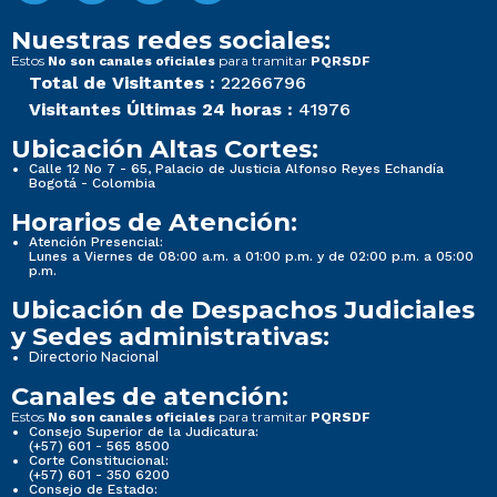
Nuestras redes sociales:
Estos
para tramitar
No son canales oficiales
PQRSDF
Total de Visitantes :
22266796
Visitantes Últimas 24 horas :
41976
Ubicación Altas Cortes:
Calle 12 No 7 - 65, Palacio de Justicia Alfonso Reyes Echandía
Bogotá - Colombia
Horarios de Atención:
Atención Presencial:
Lunes a Viernes de 08:00 a.m. a 01:00 p.m. y de 02:00 p.m. a 05:00
p.m.
Ubicación de Despachos Judiciales
y Sedes administrativas:
Directorio Nacional
Canales de atención:
Estos
para tramitar
No son canales oficiales
PQRSDF
Consejo Superior de la Judicatura:
(+57) 601 - 565 8500
Corte Constitucional:
(+57) 601 - 350 6200
Consejo de Estado: