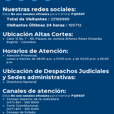
Nuestras redes sociales:
Estos
para tramitar
No son canales oficiales
PQRSDF
Total de Visitantes :
22166986
Visitantes Últimas 24 horas :
105713
Ubicación Altas Cortes:
Calle 12 No 7 - 65, Palacio de Justicia Alfonso Reyes Echandía
Bogotá - Colombia
Horarios de Atención:
Atención Presencial:
Lunes a Viernes de 08:00 a.m. a 01:00 p.m. y de 02:00 p.m. a 05:00
p.m.
Ubicación de Despachos Judiciales
y Sedes administrativas:
Directorio Nacional
Canales de atención:
Estos
para tramitar
No son canales oficiales
PQRSDF
Consejo Superior de la Judicatura:
(+57) 601 - 565 8500
Corte Constitucional:
(+57) 601 - 350 6200
Consejo de Estado: