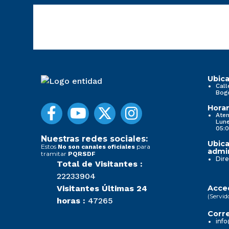
Ubica
Call
Bog
Horar
Aten
Lune
05:0
Nuestras redes sociales:
Ubica
Estos
para
No son canales oficiales
admin
tramitar
PQRSDF
Dire
Total de Visitantes :
22233904
Visitantes Últimas 24
Acced
(Servid
horas :
47265
Corre
info