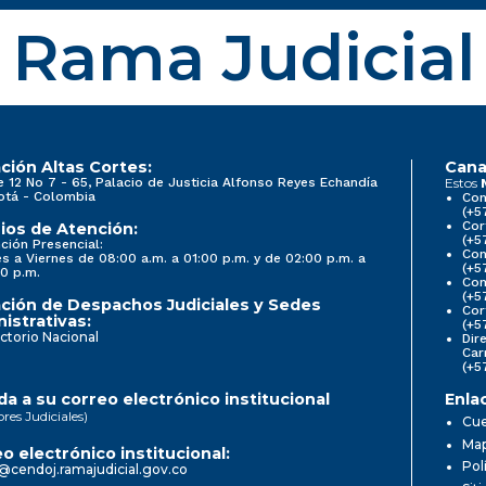
Rama Judicial
ción Altas Cortes:
Cana
e 12 No 7 - 65, Palacio de Justicia Alfonso Reyes Echandía
Estos
otá - Colombia
Con
(+5
Cor
ios de Atención:
(+5
ción Presencial:
Con
s a Viernes de 08:00 a.m. a 01:00 p.m. y de 02:00 p.m. a
(+5
0 p.m.
Com
(+5
ción de Despachos Judiciales y Sedes
Cor
istrativas:
(+5
ctorio Nacional
Dir
Car
(+5
a a su correo electrónico institucional
Enla
ores Judiciales)
Cue
Map
o electrónico institucional:
Pol
@cendoj.ramajudicial.gov.co