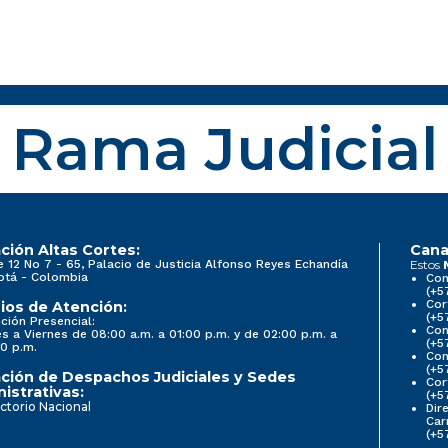
Rama Judicial
ción Altas Cortes:
Cana
e 12 No 7 - 65, Palacio de Justicia Alfonso Reyes Echandía
Estos
otá - Colombia
Con
(+5
Cor
ios de Atención:
(+5
ción Presencial:
Con
s a Viernes de 08:00 a.m. a 01:00 p.m. y de 02:00 p.m. a
(+5
0 p.m.
Com
(+5
ción de Despachos Judiciales y Sedes
Cor
istrativas:
(+5
ctorio Nacional
Dir
Car
(+5