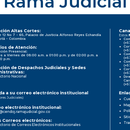
Rama Judicial
ción Altas Cortes:
Cana
e 12 No 7 - 65, Palacio de Justicia Alfonso Reyes Echandía
Estos
otá - Colombia
Con
(+5
Cor
ios de Atención:
(+5
ción Presencial:
Con
s a Viernes de 08:00 a.m. a 01:00 p.m. y de 02:00 p.m. a
(+5
0 p.m.
Com
(+5
ción de Despachos Judiciales y Sedes
Cor
istrativas:
(+5
ctorio Nacional
Dir
Car
(+5
a a su correo electrónico institucional
Enla
ores Judiciales)
Cue
Map
o electrónico institucional:
Pol
@cendoj.ramajudicial.gov.co
Sit
 Correos electrónicos:
Tra
ctorio de Correos Electrónicos Institucionales