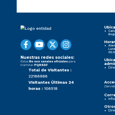
Ubica
Call
Bog
Horar
Aten
Lune
05:0
Nuestras redes sociales:
Ubica
Estos
para
No son canales oficiales
admin
tramitar
PQRSDF
Dire
Total de Visitantes :
22166986
Visitantes Últimas 24
Acced
(Servid
horas :
106518
Corre
info
Otros
Dire