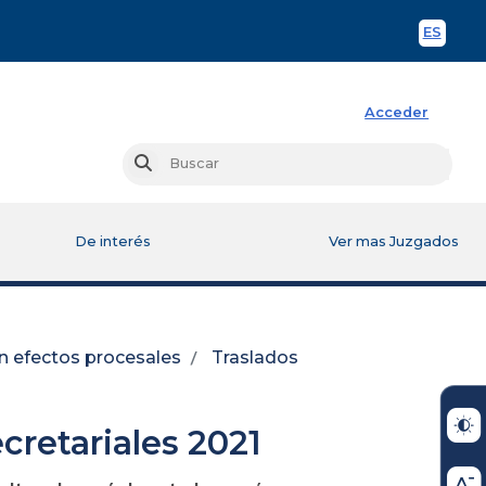
ES
Spani
Acceder
Busc
Buscar
De interés
Ver mas Juzgados
n efectos procesales
Traslados
ecretariales 2021