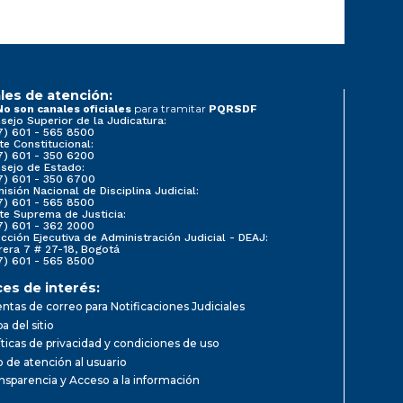
les de atención:
para tramitar
No son canales oficiales
PQRSDF
sejo Superior de la Judicatura:
7) 601 - 565 8500
te Constitucional:
7) 601 - 350 6200
sejo de Estado:
7) 601 - 350 6700
isión Nacional de Disciplina Judicial:
7) 601 - 565 8500
te Suprema de Justicia:
7) 601 - 362 2000
ección Ejecutiva de Administración Judicial - DEAJ:
rera 7 # 27-18, Bogotá
7) 601 - 565 8500
ces de interés:
ntas de correo para Notificaciones Judiciales
a del sitio
íticas de privacidad y condiciones de uso
io de atención al usuario
nsparencia y Acceso a la información