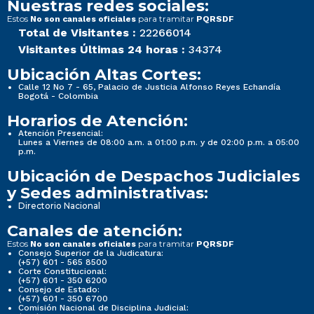
Nuestras redes sociales:
Estos
para tramitar
No son canales oficiales
PQRSDF
Total de Visitantes :
22266014
Visitantes Últimas 24 horas :
34374
Ubicación Altas Cortes:
Calle 12 No 7 - 65, Palacio de Justicia Alfonso Reyes Echandía
Bogotá - Colombia
Horarios de Atención:
Atención Presencial:
Lunes a Viernes de 08:00 a.m. a 01:00 p.m. y de 02:00 p.m. a 05:00
p.m.
Ubicación de Despachos Judiciales
y Sedes administrativas:
Directorio Nacional
Canales de atención:
Estos
para tramitar
No son canales oficiales
PQRSDF
Consejo Superior de la Judicatura:
(+57) 601 - 565 8500
Corte Constitucional:
(+57) 601 - 350 6200
Consejo de Estado:
(+57) 601 - 350 6700
Comisión Nacional de Disciplina Judicial: