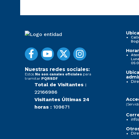
Ubica
Call
Bog
Horar
Aten
Lune
05:0
Nuestras redes sociales:
Ubica
Estos
para
No son canales oficiales
admin
tramitar
PQRSDF
Dire
Total de Visitantes :
22166986
Visitantes Últimas 24
Acced
(Servid
horas :
109671
Corre
info
Otros
Dire