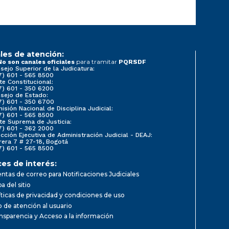
les de atención:
para tramitar
No son canales oficiales
PQRSDF
sejo Superior de la Judicatura:
7) 601 - 565 8500
te Constitucional:
7) 601 - 350 6200
sejo de Estado:
7) 601 - 350 6700
isión Nacional de Disciplina Judicial:
7) 601 - 565 8500
te Suprema de Justicia:
7) 601 - 362 2000
ección Ejecutiva de Administración Judicial - DEAJ:
rera 7 # 27-18, Bogotá
7) 601 - 565 8500
ces de interés:
ntas de correo para Notificaciones Judiciales
a del sitio
íticas de privacidad y condiciones de uso
io de atención al usuario
nsparencia y Acceso a la información