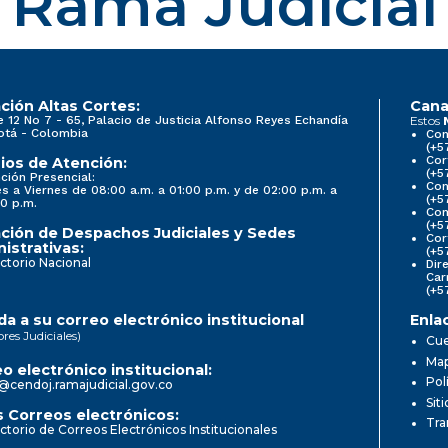
Rama Judicial
ción Altas Cortes:
Cana
e 12 No 7 - 65, Palacio de Justicia Alfonso Reyes Echandía
Estos
otá - Colombia
Con
(+5
Cor
ios de Atención:
(+5
ción Presencial:
Con
s a Viernes de 08:00 a.m. a 01:00 p.m. y de 02:00 p.m. a
(+5
0 p.m.
Com
(+5
ción de Despachos Judiciales y Sedes
Cor
istrativas:
(+5
ctorio Nacional
Dir
Car
(+5
a a su correo electrónico institucional
Enla
ores Judiciales)
Cue
Map
o electrónico institucional:
Pol
@cendoj.ramajudicial.gov.co
Sit
 Correos electrónicos:
Tra
ctorio de Correos Electrónicos Institucionales