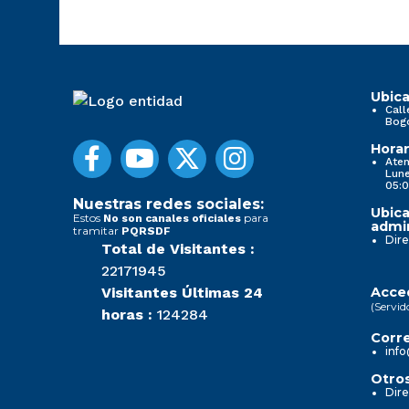
Ubica
Call
Bog
Horar
Aten
Lune
05:0
Nuestras redes sociales:
Ubica
Estos
para
No son canales oficiales
admin
tramitar
PQRSDF
Dire
Total de Visitantes :
22171945
Visitantes Últimas 24
Acced
(Servid
horas :
124284
Corre
info
Otros
Dire