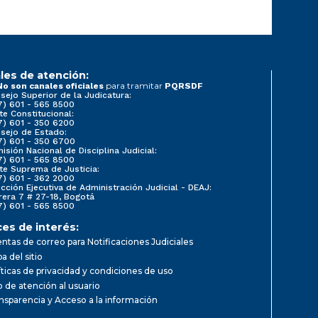
les de atención:
para tramitar
No son canales oficiales
PQRSDF
sejo Superior de la Judicatura:
7) 601 - 565 8500
te Constitucional:
7) 601 - 350 6200
sejo de Estado:
7) 601 - 350 6700
isión Nacional de Disciplina Judicial:
7) 601 - 565 8500
te Suprema de Justicia:
7) 601 - 362 2000
ección Ejecutiva de Administración Judicial - DEAJ:
rera 7 # 27-18, Bogotá
7) 601 - 565 8500
ces de interés:
ntas de correo para Notificaciones Judiciales
a del sitio
íticas de privacidad y condiciones de uso
io de atención al usuario
nsparencia y Acceso a la información