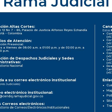
Rama Judicial
ción Altas Cortes:
Cana
e 12 No 7 - 65, Palacio de Justicia Alfonso Reyes Echandía
Estos
otá - Colombia
Con
(+5
Cor
ios de Atención:
(+5
ción Presencial:
Con
s a Viernes de 08:00 a.m. a 01:00 p.m. y de 02:00 p.m. a
(+5
0 p.m.
Com
(+5
ción de Despachos Judiciales y Sedes
Cor
istrativas:
(+5
ctorio Nacional
Dir
Car
(+5
a a su correo electrónico institucional
Enla
ores Judiciales)
Cue
Map
o electrónico institucional:
Pol
@cendoj.ramajudicial.gov.co
Sit
 Correos electrónicos:
Tra
ctorio de Correos Electrónicos Institucionales