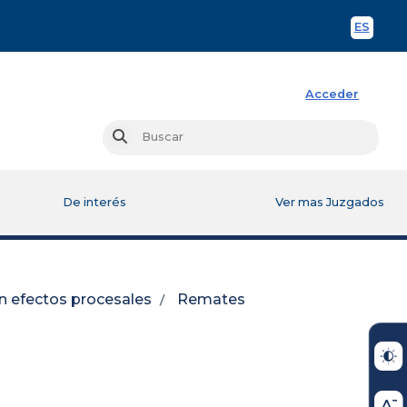
ES
Spani
Acceder
Busc
Buscar
De interés
Ver mas Juzgados
n efectos procesales
Remates