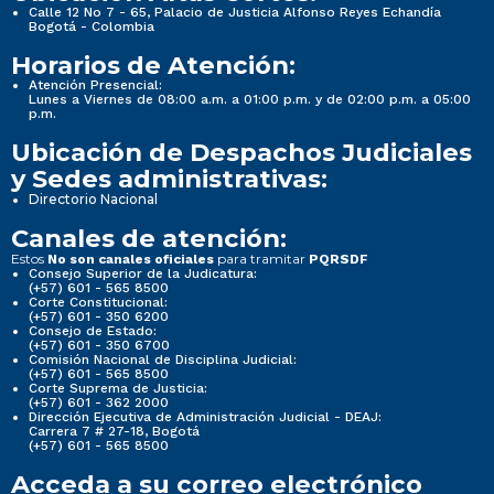
Calle 12 No 7 - 65, Palacio de Justicia Alfonso Reyes Echandía
Bogotá - Colombia
Horarios de Atención:
Atención Presencial:
Lunes a Viernes de 08:00 a.m. a 01:00 p.m. y de 02:00 p.m. a 05:00
p.m.
Ubicación de Despachos Judiciales
y Sedes administrativas:
Directorio Nacional
Canales de atención:
Estos
para tramitar
No son canales oficiales
PQRSDF
Consejo Superior de la Judicatura:
(+57) 601 - 565 8500
Corte Constitucional:
(+57) 601 - 350 6200
Consejo de Estado:
(+57) 601 - 350 6700
Comisión Nacional de Disciplina Judicial:
(+57) 601 - 565 8500
Corte Suprema de Justicia:
(+57) 601 - 362 2000
Dirección Ejecutiva de Administración Judicial - DEAJ:
Carrera 7 # 27-18, Bogotá
(+57) 601 - 565 8500
Acceda a su correo electrónico