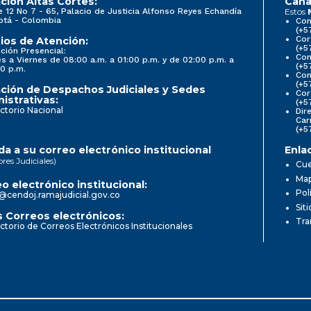
ción Altas Cortes:
Cana
e 12 No 7 - 65, Palacio de Justicia Alfonso Reyes Echandía
Estos
otá - Colombia
Con
(+5
Cor
ios de Atención:
(+5
ción Presencial:
Con
s a Viernes de 08:00 a.m. a 01:00 p.m. y de 02:00 p.m. a
(+5
0 p.m.
Com
(+5
ción de Despachos Judiciales y Sedes
Cor
istrativas:
(+5
ctorio Nacional
Dir
Car
(+5
a a su correo electrónico institucional
Enla
ores Judiciales)
Cue
Map
o electrónico institucional:
Pol
@cendoj.ramajudicial.gov.co
Sit
 Correos electrónicos:
Tra
ctorio de Correos Electrónicos Institucionales