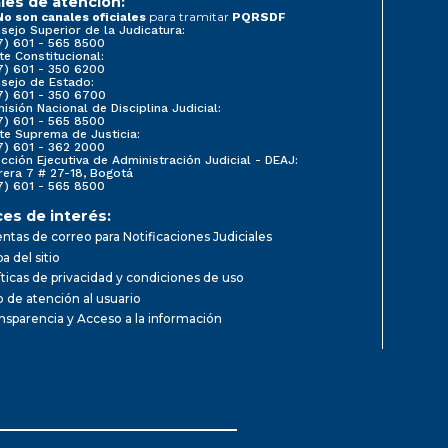
les de atención:
para tramitar
No son canales oficiales
PQRSDF
sejo Superior de la Judicatura:
7) 601 - 565 8500
te Constitucional:
7) 601 - 350 6200
sejo de Estado:
7) 601 - 350 6700
isión Nacional de Disciplina Judicial:
7) 601 - 565 8500
te Suprema de Justicia:
7) 601 - 362 2000
ección Ejecutiva de Administración Judicial - DEAJ:
rera 7 # 27-18, Bogotá
7) 601 - 565 8500
ces de interés:
ntas de correo para Notificaciones Judiciales
a del sitio
íticas de privacidad y condiciones de uso
io de atención al usuario
nsparencia y Acceso a la información