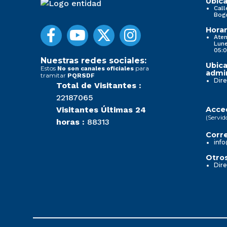
Ubica
Call
Bog
Horar
Aten
Lune
05:0
Nuestras redes sociales:
Ubica
Estos
para
No son canales oficiales
admin
tramitar
PQRSDF
Dire
Total de Visitantes :
22187065
Visitantes Últimas 24
Acced
(Servid
horas :
88313
Corre
info
Otros
Dire