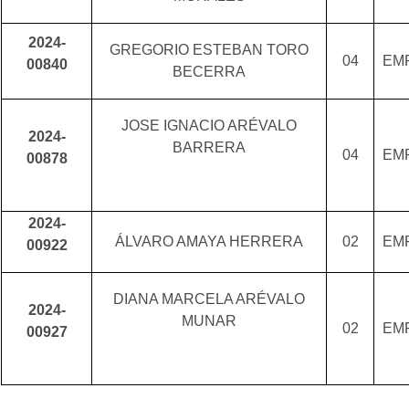
2024-
GREGORIO ESTEBAN TORO
04
EM
00840
BECERRA
JOSE IGNACIO ARÉVALO
2024-
BARRERA
04
EM
00878
2024-
ÁLVARO AMAYA HERRERA
02
EM
00922
DIANA MARCELA ARÉVALO
2024-
MUNAR
02
EM
00927