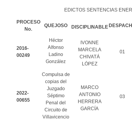
EDICTOS SENTENCIAS ENERO
PROCESO
QUEJOSO
DESPAC
DISCIPLINABLE
No.
Héctor
IVONNE
Alfonso
2016-
MARCELA
01
Ladino
00249
CHIVATÁ
González
LÓPEZ
Compulsa de
copias del
MARCO
Juzgado
2022-
ANTONIO
Séptimo
03
00655
HERRERA
Penal del
GARCÍA
Circuito de
Villavicencio