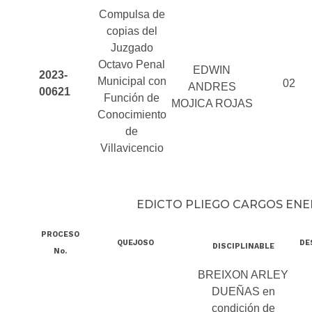
Compulsa de
copias del
Juzgado
Octavo Penal
EDWIN
2023-
Municipal con
02
ANDRES
00621
Función de
MOJICA ROJAS
Conocimiento
de
Villavicencio
EDICTO PLIEGO CARGOS ENE
PROCESO
QUEJOSO
DE
DISCIPLINABLE
No.
BREIXON ARLEY
DUEÑAS en
condición de