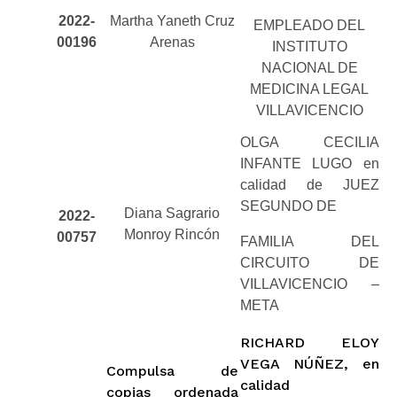
2022-
Martha Yaneth Cruz
EMPLEADO DEL
00196
Arenas
INSTITUTO
NACIONAL DE
MEDICINA LEGAL
VILLAVICENCIO
OLGA CECILIA
INFANTE LUGO en
calidad de JUEZ
SEGUNDO DE
Diana Sagrario
2022-
Monroy Rincón
00757
FAMILIA DEL
CIRCUITO DE
VILLAVICENCIO –
META
RICHARD ELOY
VEGA NÚÑEZ, en
Compulsa de
calidad
copias ordenada