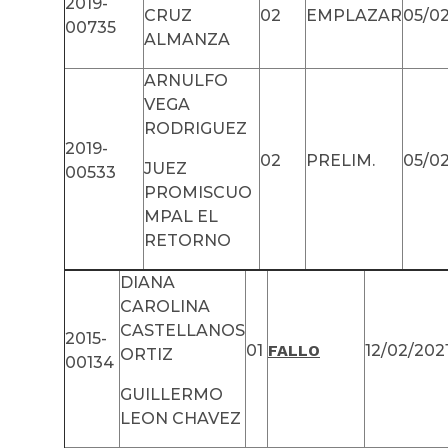
2019-
CRUZ
02
EMPLAZAR
05/02
00735
ALMANZA
ARNULFO
VEGA
RODRIGUEZ
2019-
02
PRELIM.
05/02
JUEZ
00533
PROMISCUO
MPAL EL
RETORNO
DIANA
CAROLINA
CASTELLANOS
2015-
01
FALLO
12/02/202
ORTIZ
00134
GUILLERMO
LEON CHAVEZ