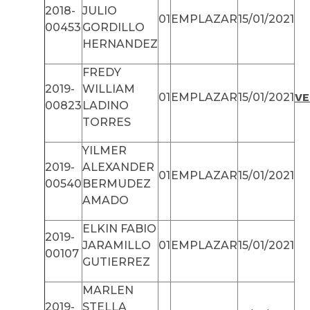
2018-
JULIO
01
EMPLAZAR
15/01/2021
00453
GORDILLO
HERNANDEZ
FREDY
2019-
WILLIAM
01
EMPLAZAR
15/01/2021
VE
00823
LADINO
TORRES
YILMER
2019-
ALEXANDER
01
EMPLAZAR
15/01/2021
00540
BERMUDEZ
AMADO
ELKIN FABIO
2019-
JARAMILLO
01
EMPLAZAR
15/01/2021
00107
GUTIERREZ
MARLEN
2019-
STELLA