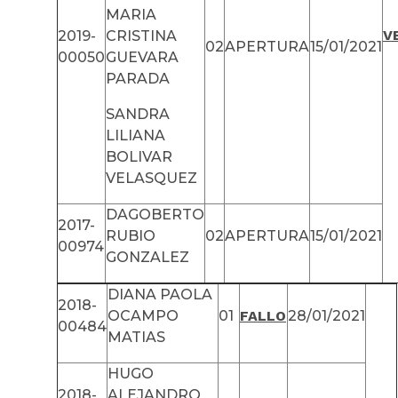
MARIA
V
2019-
CRISTINA
02
APERTURA
15/01/2021
00050
GUEVARA
PARADA
SANDRA
LILIANA
BOLIVAR
VELASQUEZ
DAGOBERTO
2017-
RUBIO
02
APERTURA
15/01/2021
00974
GONZALEZ
DIANA PAOLA
2018-
OCAMPO
01
FALLO
28/01/2021
00484
MATIAS
HUGO
2018-
ALEJANDRO