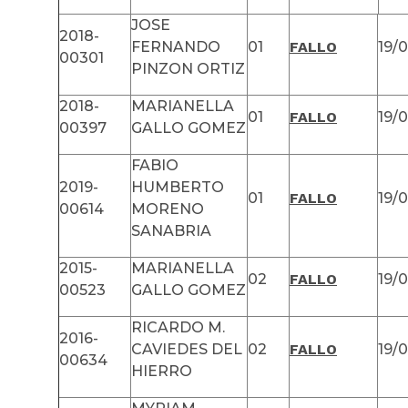
JOSE
2018-
FERNANDO
01
FALLO
19/
00301
PINZON ORTIZ
2018-
MARIANELLA
01
FALLO
19/
00397
GALLO GOMEZ
FABIO
2019-
HUMBERTO
01
FALLO
19/
00614
MORENO
SANABRIA
2015-
MARIANELLA
02
FALLO
19/
00523
GALLO GOMEZ
RICARDO M.
2016-
CAVIEDES DEL
02
FALLO
19/
00634
HIERRO