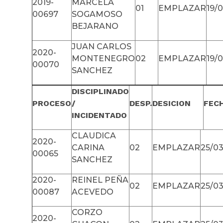
2019-
MARCELA
01
EMPLAZAR
19/
00697
SOGAMOSO
BEJARANO
JUAN CARLOS
2020-
MONTENEGRO
02
EMPLAZAR
19/
00070
SANCHEZ
DISCIPLINADO
PROCESO
/
DESP.
DESICION
FECH
INCIDENTADO
CLAUDICA
2020-
CARINA
02
EMPLAZAR
25/03
00065
SANCHEZ
2020-
REINEL PEÑA
02
EMPLAZAR
25/03
00087
ACEVEDO
CORZO
2020-