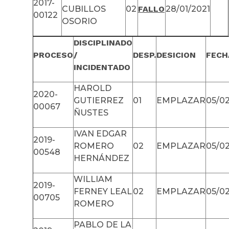
2017-
CUBILLOS
02
FALLO
28/01/2021
00122
OSORIO
DISCIPLINADO
PROCESO
/
DESP.
DESICION
FECH
INCIDENTADO
HAROLD
2020-
GUTIERREZ
01
EMPLAZAR
05/02
00067
ÑUSTES
IVAN EDGAR
2019-
ROMERO
02
EMPLAZAR
05/02
00548
HERNÁNDEZ
WILLIAM
2019-
FERNEY LEAL
02
EMPLAZAR
05/02
00705
ROMERO
PABLO DE LA