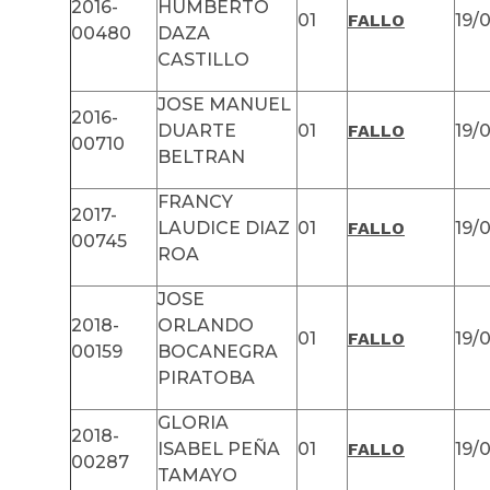
2016-
HUMBERTO
01
FALLO
19/
00480
DAZA
CASTILLO
JOSE MANUEL
2016-
DUARTE
01
FALLO
19/
00710
BELTRAN
FRANCY
2017-
LAUDICE DIAZ
01
FALLO
19/
00745
ROA
JOSE
2018-
ORLANDO
01
FALLO
19/
00159
BOCANEGRA
PIRATOBA
GLORIA
2018-
ISABEL PEÑA
01
FALLO
19/
00287
TAMAYO