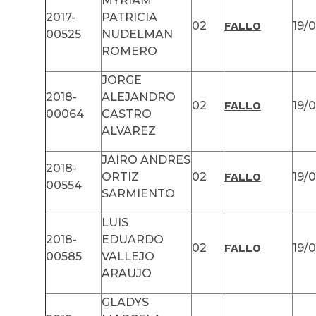
MYRIAM
2017-
PATRICIA
02
FALLO
19/
00525
NUDELMAN
ROMERO
JORGE
2018-
ALEJANDRO
02
FALLO
19/
00064
CASTRO
ALVAREZ
JAIRO ANDRES
2018-
ORTIZ
02
FALLO
19/
00554
SARMIENTO
LUIS
2018-
EDUARDO
02
FALLO
19/
00585
VALLEJO
ARAUJO
GLADYS