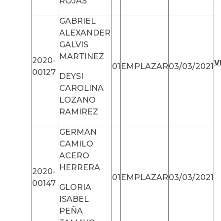
ROJAS
GABRIEL
ALEXANDER
GALVIS
MARTINEZ
2020-
V
01
EMPLAZAR
03/03/2021
00127
DEYSI
CAROLINA
LOZANO
RAMIREZ
GERMAN
CAMILO
ACERO
HERRERA
2020-
01
EMPLAZAR
03/03/2021
00147
GLORIA
ISABEL
PEÑA