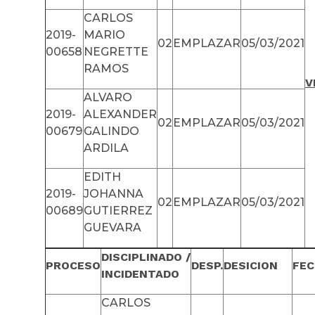
CARLOS
2019-
MARIO
02
EMPLAZAR
05/03/2021
00658
NEGRETTE
RAMOS
V
ALVARO
2019-
ALEXANDER
02
EMPLAZAR
05/03/2021
00679
GALINDO
ARDILA
EDITH
2019-
JOHANNA
02
EMPLAZAR
05/03/2021
00689
GUTIERREZ
GUEVARA
DISCIPLINADO /
PROCESO
DESP.
DESICION
FEC
INCIDENTADO
CARLOS