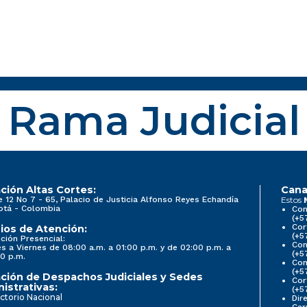
Rama Judicial
ción Altas Cortes:
Cana
e 12 No 7 - 65, Palacio de Justicia Alfonso Reyes Echandía
Estos
otá - Colombia
Con
(+5
Cor
ios de Atención:
(+5
ción Presencial:
Con
s a Viernes de 08:00 a.m. a 01:00 p.m. y de 02:00 p.m. a
(+5
0 p.m.
Com
(+5
ción de Despachos Judiciales y Sedes
Cor
istrativas:
(+5
ctorio Nacional
Dir
Car