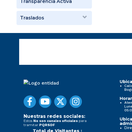
Transparencia Activa
Traslados
Ubica
Call
Bog
Horar
Aten
Lune
05:0
Nuestras redes sociales:
Ubica
Estos
para
No son canales oficiales
admin
tramitar
PQRSDF
Dire
Total de Visitantes :