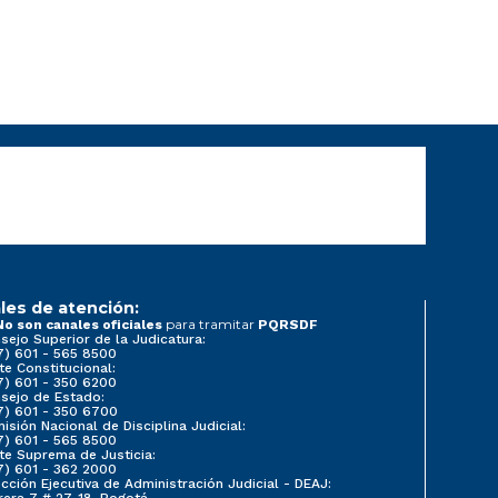
les de atención:
para tramitar
No son canales oficiales
PQRSDF
sejo Superior de la Judicatura:
7) 601 - 565 8500
te Constitucional:
7) 601 - 350 6200
sejo de Estado:
7) 601 - 350 6700
isión Nacional de Disciplina Judicial:
7) 601 - 565 8500
te Suprema de Justicia:
7) 601 - 362 2000
ección Ejecutiva de Administración Judicial - DEAJ:
rera 7 # 27-18, Bogotá