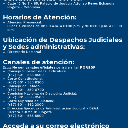
Calle 12 No 7 - 65, Palacio de Justicia Alfonso Reyes Echandía
Bogotá - Colombia
Horarios de Atención:
Atención Presencial:
Lunes a Viernes de 08:00 a.m. a 01:00 p.m. y de 02:00 p.m. a 05:00
p.m.
Ubicación de Despachos Judiciales
y Sedes administrativas:
Directorio Nacional
Canales de atención:
Estos
para tramitar
No son canales oficiales
PQRSDF
Consejo Superior de la Judicatura:
(+57) 601 - 565 8500
Corte Constitucional:
(+57) 601 - 350 6200
Consejo de Estado:
(+57) 601 - 350 6700
Comisión Nacional de Disciplina Judicial:
(+57) 601 - 565 8500
Corte Suprema de Justicia:
(+57) 601 - 362 2000
Dirección Ejecutiva de Administración Judicial - DEAJ:
Carrera 7 # 27-18, Bogotá
(+57) 601 - 565 8500
Acceda a su correo electrónico