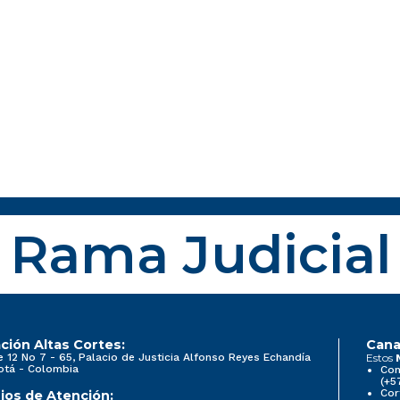
Rama Judicial
ción Altas Cortes:
Cana
e 12 No 7 - 65, Palacio de Justicia Alfonso Reyes Echandía
Estos
otá - Colombia
Con
(+5
Cor
ios de Atención: