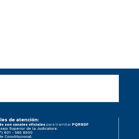
les de atención:
para tramitar
No son canales oficiales
PQRSDF
sejo Superior de la Judicatura:
7) 601 - 565 8500
te Constitucional: