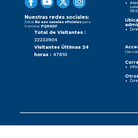
Aten
Lune
05:0
Nuestras redes sociales:
Ubica
Estos
para
No son canales oficiales
admin
tramitar
PQRSDF
Dire
Total de Visitantes :
22233904
Visitantes Últimas 24
Acced
(Servid
horas :
47610
Corre
info
Otros
Dire