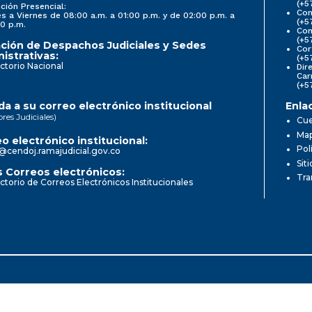
(+5
ción Presencial:
Con
s a Viernes de 08:00 a.m. a 01:00 p.m. y de 02:00 p.m. a
(+5
0 p.m.
Com
(+5
ción de Despachos Judiciales y Sedes
Cor
istrativas:
(+5
ctorio Nacional
Dir
Car
(+5
a a su correo electrónico institucional
Enla
ores Judiciales)
Cue
Map
o electrónico institucional:
Pol
@cendoj.ramajudicial.gov.co
Sit
 Correos electrónicos:
Tra
ctorio de Correos Electrónicos Institucionales