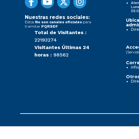
Aten
Lune
05:0
Nuestras redes sociales:
Ubica
Estos
para
No son canales oficiales
admin
tramitar
PQRSDF
Dire
Total de Visitantes :
22193274
Visitantes Últimas 24
Acced
(Servid
horas :
98562
Corre
info
Otros
Dire