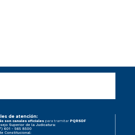
les de atención:
para tramitar
No son canales oficiales
PQRSDF
sejo Superior de la Judicatura:
7) 601 - 565 8500
te Constitucional: