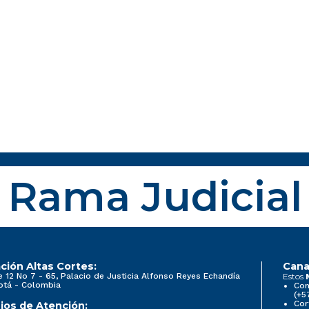
Rama Judicial
ción Altas Cortes:
Cana
e 12 No 7 - 65, Palacio de Justicia Alfonso Reyes Echandía
Estos
otá - Colombia
Con
(+5
Cor
ios de Atención: