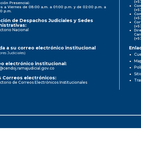
(+5
ción Presencial:
Con
s a Viernes de 08:00 a.m. a 01:00 p.m. y de 02:00 p.m. a
(+5
0 p.m.
Com
(+5
ción de Despachos Judiciales y Sedes
Cor
istrativas:
(+5
ctorio Nacional
Dir
Car
(+5
a a su correo electrónico institucional
Enla
ores Judiciales)
Cue
Map
o electrónico institucional:
Pol
@cendoj.ramajudicial.gov.co
Sit
 Correos electrónicos:
Tra
ctorio de Correos Electrónicos Institucionales