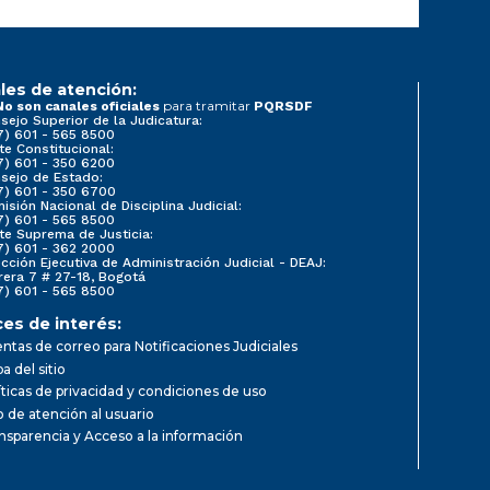
les de atención:
para tramitar
No son canales oficiales
PQRSDF
sejo Superior de la Judicatura:
7) 601 - 565 8500
te Constitucional:
7) 601 - 350 6200
sejo de Estado:
7) 601 - 350 6700
isión Nacional de Disciplina Judicial:
7) 601 - 565 8500
te Suprema de Justicia:
7) 601 - 362 2000
ección Ejecutiva de Administración Judicial - DEAJ:
rera 7 # 27-18, Bogotá
7) 601 - 565 8500
ces de interés:
ntas de correo para Notificaciones Judiciales
a del sitio
íticas de privacidad y condiciones de uso
io de atención al usuario
nsparencia y Acceso a la información