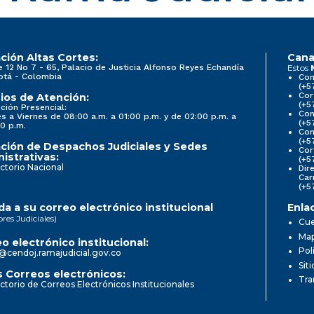
ción Altas Cortes:
Cana
e 12 No 7 - 65, Palacio de Justicia Alfonso Reyes Echandía
Estos
otá - Colombia
Con
(+5
Cor
ios de Atención:
(+5
ción Presencial:
Con
s a Viernes de 08:00 a.m. a 01:00 p.m. y de 02:00 p.m. a
(+5
0 p.m.
Com
(+5
ción de Despachos Judiciales y Sedes
Cor
istrativas:
(+5
ctorio Nacional
Dir
Car
(+5
a a su correo electrónico institucional
Enla
ores Judiciales)
Cue
Map
o electrónico institucional:
Pol
@cendoj.ramajudicial.gov.co
Sit
 Correos electrónicos:
Tra
ctorio de Correos Electrónicos Institucionales