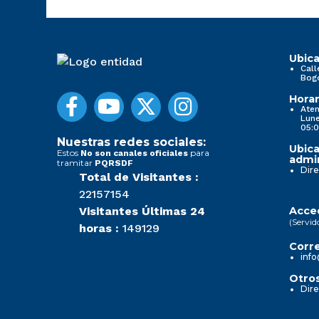
Ubica
Call
Bog
Horar
Aten
Lune
05:0
Nuestras redes sociales:
Ubica
Estos
para
No son canales oficiales
admin
tramitar
PQRSDF
Dire
Total de Visitantes :
22157154
Visitantes Últimas 24
Acced
(Servid
horas :
149129
Corre
info
Otros
Dire