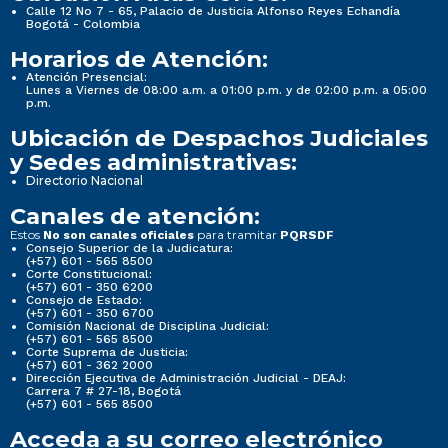
Calle 12 No 7 - 65, Palacio de Justicia Alfonso Reyes Echandía
Bogotá - Colombia
Horarios de Atención:
Atención Presencial:
Lunes a Viernes de 08:00 a.m. a 01:00 p.m. y de 02:00 p.m. a 05:00
p.m.
Ubicación de Despachos Judiciales
y Sedes administrativas:
Directorio Nacional
Canales de atención:
Estos
para tramitar
No son canales oficiales
PQRSDF
Consejo Superior de la Judicatura:
(+57) 601 - 565 8500
Corte Constitucional:
(+57) 601 - 350 6200
Consejo de Estado:
(+57) 601 - 350 6700
Comisión Nacional de Disciplina Judicial:
(+57) 601 - 565 8500
Corte Suprema de Justicia:
(+57) 601 - 362 2000
Dirección Ejecutiva de Administración Judicial - DEAJ:
Carrera 7 # 27-18, Bogotá
(+57) 601 - 565 8500
Acceda a su correo electrónico