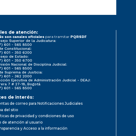
les de atención:
para tramitar
No son canales oficiales
PQRSDF
sejo Superior de la Judicatura:
7) 601 - 565 8500
te Constitucional:
7) 601 - 350 6200
sejo de Estado:
7) 601 - 350 6700
isión Nacional de Disciplina Judicial:
7) 601 - 565 8500
te Suprema de Justicia:
7) 601 - 362 2000
ección Ejecutiva de Administración Judicial - DEAJ:
rera 7 # 27-18, Bogotá
7) 601 - 565 8500
ces de interés:
ntas de correo para Notificaciones Judiciales
a del sitio
íticas de privacidad y condiciones de uso
io de atención al usuario
nsparencia y Acceso a la información