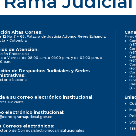
Rama Judicial
ción Altas Cortes:
Cana
e 12 No 7 - 65, Palacio de Justicia Alfonso Reyes Echandía
Estos
otá - Colombia
Con
(+5
Cor
ios de Atención:
(+5
ción Presencial:
Con
s a Viernes de 08:00 a.m. a 01:00 p.m. y de 02:00 p.m. a
(+5
0 p.m.
Com
(+5
ción de Despachos Judiciales y Sedes
Cor
istrativas:
(+5
ctorio Nacional
Dir
Car
(+5
a a su correo electrónico institucional
Enla
ores Judiciales)
Cue
Map
o electrónico institucional:
Pol
@cendoj.ramajudicial.gov.co
Sit
 Correos electrónicos:
Tra
ctorio de Correos Electrónicos Institucionales