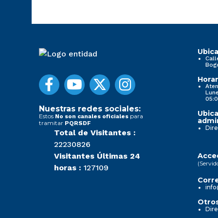
Ubica
Call
Bog
Horar
Aten
Lune
05:0
Nuestras redes sociales:
Ubica
Estos
para
No son canales oficiales
admin
tramitar
PQRSDF
Dire
Total de Visitantes :
22230826
Visitantes Últimas 24
Acced
(Servid
horas :
127109
Corre
info
Otros
Dire