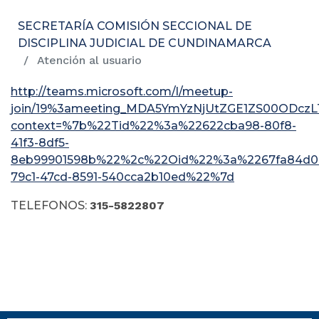
SECRETARÍA COMISIÓN SECCIONAL DE
DISCIPLINA JUDICIAL DE CUNDINAMARCA
Atención al usuario
http://teams.microsoft.com/l/meetup-
join/19%3ameeting_MDA5YmYzNjUtZGE1ZS00ODczL
context=%7b%22Tid%22%3a%22622cba98-80f8-
41f3-8df5-
8eb99901598b%22%2c%22Oid%22%3a%2267fa84d0
79c1-47cd-8591-540cca2b10ed%22%7d
TELEFONOS:
315-5822807