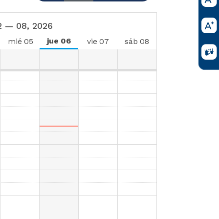
2 — 08, 2026
jue
06
mié
05
vie
07
sáb
08