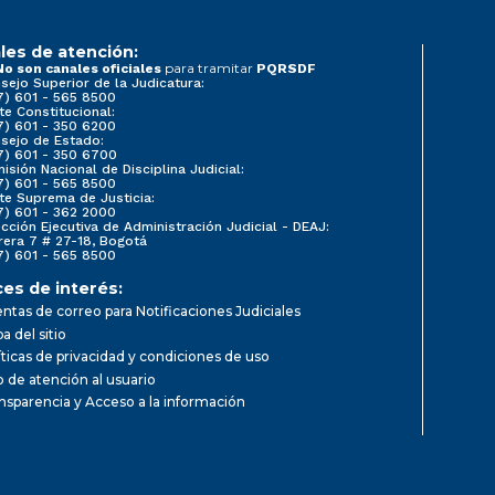
les de atención:
para tramitar
No son canales oficiales
PQRSDF
sejo Superior de la Judicatura:
7) 601 - 565 8500
te Constitucional:
7) 601 - 350 6200
sejo de Estado:
7) 601 - 350 6700
isión Nacional de Disciplina Judicial:
7) 601 - 565 8500
te Suprema de Justicia:
7) 601 - 362 2000
ección Ejecutiva de Administración Judicial - DEAJ:
rera 7 # 27-18, Bogotá
7) 601 - 565 8500
ces de interés:
ntas de correo para Notificaciones Judiciales
a del sitio
íticas de privacidad y condiciones de uso
io de atención al usuario
nsparencia y Acceso a la información