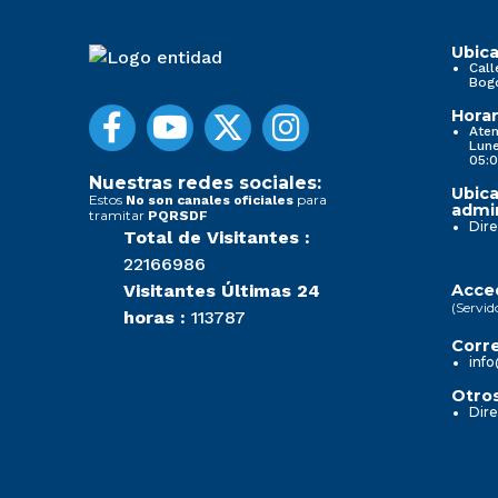
Ubica
Call
Bog
Horar
Aten
Lune
05:0
Nuestras redes sociales:
Ubica
Estos
para
No son canales oficiales
admin
tramitar
PQRSDF
Dire
Total de Visitantes :
22166986
Visitantes Últimas 24
Acced
(Servid
horas :
113787
Corre
info
Otros
Dire