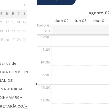
1
10:00
agosto 0
4
5
6
7
8
dom
02
lun
03
mar
04
11
12
13
14
15
11:00
Todo el
dia
18
19
20
21
22
12:00
25
26
27
28
29
13:00
14:00
darios de
ARÍA COMISIÓN
15:00
NAL DE
16:00
INA JUDICIAL
DINAMARCA
17:00
ÓN SECCIONAL DE DISCIPLINA JUDICIAL DE CUNDINAMARCA