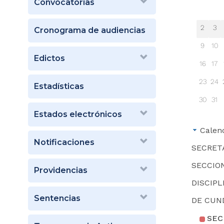
Convocatorias
2
3
Cronograma de audiencias
9
10
Edictos
16
17
23
24
Estadísticas
30
31
Estados electrónicos
Calen
Notificaciones
SECRET
SECCIO
Providencias
DISCIPL
Sentencias
DE CUN
SECRETARÍA COMISI