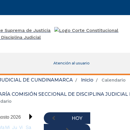
01:00
02:00
03:00
04:00
Atención al usuario
05:00
 JUDICIAL DE CUNDINAMARCA
Inicio
Calendario
06:00
RÍA COMISIÓN SECCIONAL DE DISCIPLINA JUDICIA
07:00
dario
08:00
osto 2026
HOY
Ma
Mi
Ju
Vi
Sa
09:00