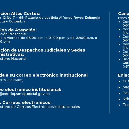
ción Altas Cortes:
Cana
e 12 No 7 - 65, Palacio de Justicia Alfonso Reyes Echandía
Estos
otá - Colombia
Con
(+5
Cor
ios de Atención:
(+5
ción Presencial:
Con
s a Viernes de 08:00 a.m. a 01:00 p.m. y de 02:00 p.m. a
(+5
0 p.m.
Com
(+5
ción de Despachos Judiciales y Sedes
Cor
istrativas:
(+5
ctorio Nacional
Dir
Car
(+5
a a su correo electrónico institucional
Enla
ores Judiciales)
Cue
Map
o electrónico institucional:
Pol
@cendoj.ramajudicial.gov.co
Sit
 Correos electrónicos:
Tra
ctorio de Correos Electrónicos Institucionales