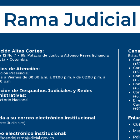
Rama Judicial
ción Altas Cortes:
Cana
e 12 No 7 - 65, Palacio de Justicia Alfonso Reyes Echandía
Estos
otá - Colombia
Con
(+5
Cor
ios de Atención:
(+5
ción Presencial:
Con
s a Viernes de 08:00 a.m. a 01:00 p.m. y de 02:00 p.m. a
(+5
0 p.m.
Com
(+5
ción de Despachos Judiciales y Sedes
Cor
istrativas:
(+5
ctorio Nacional
Dir
Car
(+5
a a su correo electrónico institucional
Enla
ores Judiciales)
Cue
Map
o electrónico institucional:
Pol
@cendoj.ramajudicial.gov.co