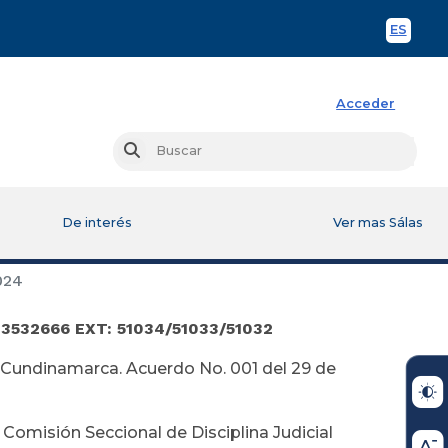
ES
Spani
Acceder
Busc
Buscar
De interés
Ver mas Sálas
024
 3532666 EXT: 51034/51033/51032
e Cundinamarca. Acuerdo No. 001 del 29 de
Comisión Seccional de Disciplina Judicial