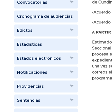
de Cundi
Convocatorias
-Acuerdo 
Cronograma de audiencias
-Acuerdo 
Edictos
A PARTIR
Estimados
Estadísticas
Seccional
procesales
Estados electrónicos
expedient
una vez s
correos el
Notificaciones
programa
Providencias
Sentencias