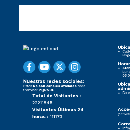
Ubica
Call
Bog
Horar
Aten
Lune
05:0
Nuestras redes sociales:
Ubica
Estos
para
No son canales oficiales
admin
tramitar
PQRSDF
Dire
Total de Visitantes :
22211845
Visitantes Últimas 24
Acced
(Servid
horas :
111173
Corre
info