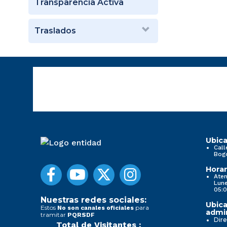
Transparencia Activa
Traslados
Ubica
Call
Bog
Horar
Aten
Lune
05:0
Nuestras redes sociales:
Ubica
Estos
para
No son canales oficiales
admin
tramitar
PQRSDF
Dire
Total de Visitantes :