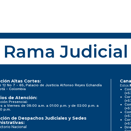
Rama Judicial
ción Altas Cortes:
Cana
e 12 No 7 - 65, Palacio de Justicia Alfonso Reyes Echandía
Estos
otá - Colombia
Con
(+5
Cor
ios de Atención:
(+5
ción Presencial:
Con
s a Viernes de 08:00 a.m. a 01:00 p.m. y de 02:00 p.m. a
(+5
0 p.m.
Com
(+5
ción de Despachos Judiciales y Sedes
Cor
istrativas:
(+5
ctorio Nacional
Dir
Car