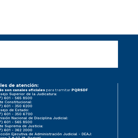
les de atención:
para tramitar
No son canales oficiales
PQRSDF
sejo Superior de la Judicatura:
7) 601 - 565 8500
te Constitucional:
7) 601 - 350 6200
sejo de Estado:
7) 601 - 350 6700
isión Nacional de Disciplina Judicial:
7) 601 - 565 8500
te Suprema de Justicia:
7) 601 - 362 2000
ección Ejecutiva de Administración Judicial - DEAJ:
rera 7 # 27-18, Bogotá