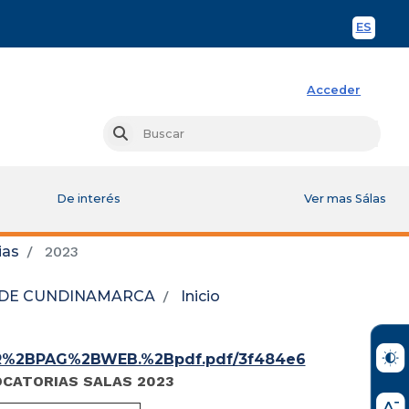
ES
Spani
Acceder
Busc
Buscar
De interés
Ver mas Sálas
ias
2023
L DE CUNDINAMARCA
Inicio
R%2BPAG%2BWEB.%2Bpdf.pdf/3f484e6
CATORIAS SALAS 2023