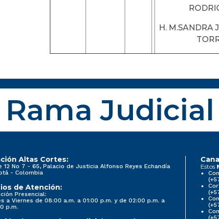
RODRI
H. M.SANDRA 
TOR
Rama Judicial
ción Altas Cortes:
Cana
e 12 No 7 - 65, Palacio de Justicia Alfonso Reyes Echandía
Estos
otá - Colombia
Con
(+5
Cor
ios de Atención:
(+5
ción Presencial:
Con
s a Viernes de 08:00 a.m. a 01:00 p.m. y de 02:00 p.m. a
(+5
0 p.m.
Com
(+5