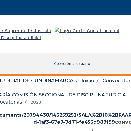
Atención al usuario
 JUDICIAL DE CUNDINAMARCA
Inicio
Convocator
RÍA COMISIÓN SECCIONAL DE DISCIPLINA JUDICIA
ocatorias
2023
ocuments/20794430/143259252/SALA%2B10%2BFAA
d-1af3-67e7-7d71-fe453d989f99
CONVO