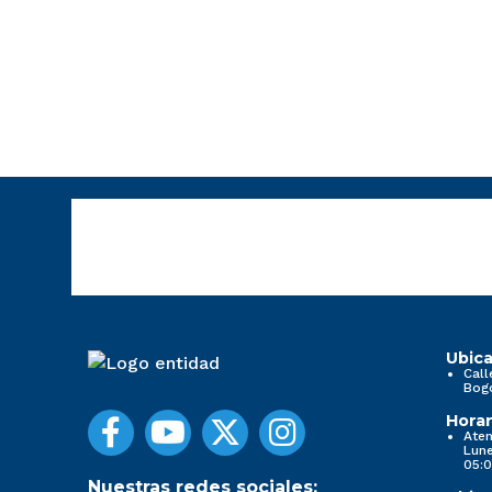
Ubica
Call
Bog
Horar
Aten
Lune
05:0
Nuestras redes sociales: