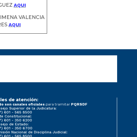
GUEZ
AQUI
JIMENA VALENCIA
RES
AQUI
les de atención:
para tramitar
No son canales oficiales
PQRSDF
sejo Superior de la Judicatura:
7) 601 - 565 8500
te Constitucional:
7) 601 - 350 6200
sejo de Estado:
7) 601 - 350 6700
isión Nacional de Disciplina Judicial:
7) 601 - 565 8500