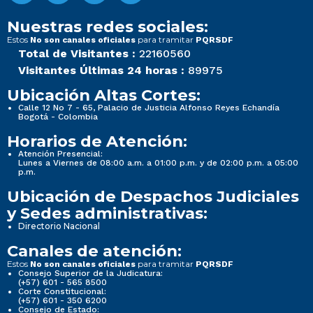
Nuestras redes sociales:
Estos
para tramitar
No son canales oficiales
PQRSDF
Total de Visitantes :
22160560
Visitantes Últimas 24 horas :
89975
Ubicación Altas Cortes:
Calle 12 No 7 - 65, Palacio de Justicia Alfonso Reyes Echandía
Bogotá - Colombia
Horarios de Atención:
Atención Presencial:
Lunes a Viernes de 08:00 a.m. a 01:00 p.m. y de 02:00 p.m. a 05:00
p.m.
Ubicación de Despachos Judiciales
y Sedes administrativas:
Directorio Nacional
Canales de atención:
Estos
para tramitar
No son canales oficiales
PQRSDF
Consejo Superior de la Judicatura:
(+57) 601 - 565 8500
Corte Constitucional:
(+57) 601 - 350 6200
Consejo de Estado: