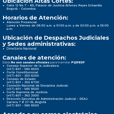
Ubicación Altas Cortes:
Calle 12 No 7 - 65, Palacio de Justicia Alfonso Reyes Echandía
Bogotá - Colombia
Horarios de Atención:
Atención Presencial:
Lunes a Viernes de 08:00 a.m. a 01:00 p.m. y de 02:00 p.m. a 05:00
p.m.
Ubicación de Despachos Judiciales
y Sedes administrativas:
Directorio Nacional
Canales de atención:
Estos
para tramitar
No son canales oficiales
PQRSDF
Consejo Superior de la Judicatura:
(+57) 601 - 565 8500
Corte Constitucional:
(+57) 601 - 350 6200
Consejo de Estado:
(+57) 601 - 350 6700
Comisión Nacional de Disciplina Judicial:
(+57) 601 - 565 8500
Corte Suprema de Justicia:
(+57) 601 - 362 2000
Dirección Ejecutiva de Administración Judicial - DEAJ:
Carrera 7 # 27-18, Bogotá
(+57) 601 - 565 8500