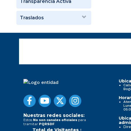
Transparencia Activa
Traslados
Ubica
Call
Bog
Horar
Aten
Lune
05:0
Nuestras redes sociales:
Ubica
Estos
para
No son canales oficiales
admin
tramitar
PQRSDF
Dire
Total de Visitantes :