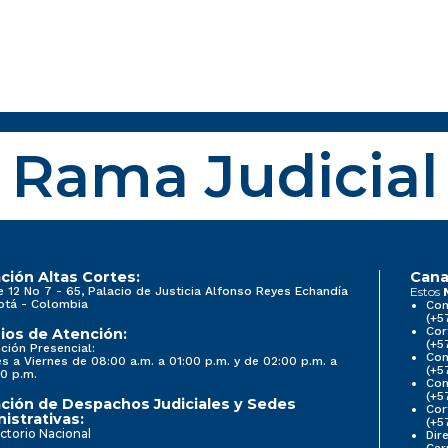
Rama Judicial
ción Altas Cortes:
Cana
e 12 No 7 - 65, Palacio de Justicia Alfonso Reyes Echandía
Estos
otá - Colombia
Con
(+5
Cor
ios de Atención:
(+5
ción Presencial:
Con
s a Viernes de 08:00 a.m. a 01:00 p.m. y de 02:00 p.m. a
(+5
0 p.m.
Com
(+5
ción de Despachos Judiciales y Sedes
Cor
istrativas:
(+5
ctorio Nacional
Dir
Car