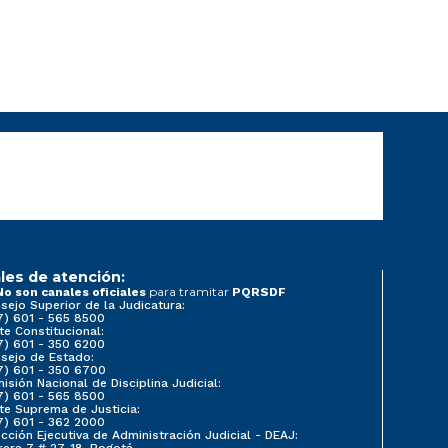
les de atención:
para tramitar
No son canales oficiales
PQRSDF
sejo Superior de la Judicatura:
7) 601 - 565 8500
te Constitucional:
7) 601 - 350 6200
sejo de Estado:
7) 601 - 350 6700
isión Nacional de Disciplina Judicial:
7) 601 - 565 8500
te Suprema de Justicia:
7) 601 - 362 2000
ección Ejecutiva de Administración Judicial - DEAJ:
rera 7 # 27-18, Bogotá