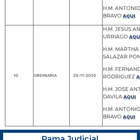
H.M. ANTONI
BRAVO
AQUI
H.M. JESUS A
URRIAGO
AQU
H.M. MARTHA 
SALAZAR P
H.M. FERNAN
10
ORDINARIA
25-11-2025
RODRIGUEZ
A
H.M. JOSE A
DAVILA
AQUI
H.M. ANTONI
BRAVO
AQUI
Rama Judicial