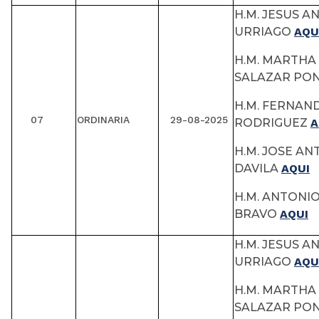
H.M. JESUS A
URRIAGO
AQU
H.M. MARTHA 
SALAZAR P
H.M. FERNAN
07
ORDINARIA
29-08-2025
RODRIGUEZ
A
H.M. JOSE A
DAVILA
AQUI
H.M. ANTONI
BRAVO
AQUI
H.M. JESUS A
URRIAGO
AQU
H.M. MARTHA 
SALAZAR P