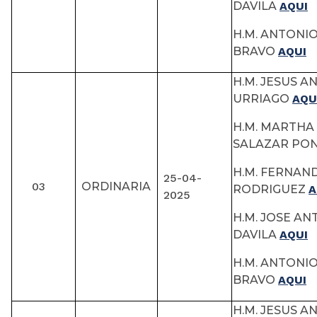
DAVILA
AQUI
H.M. ANTONI
BRAVO
AQUI
H.M. JESUS A
URRIAGO
AQU
H.M. MARTHA 
SALAZAR P
H.M. FERNAN
25-04-
03
ORDINARIA
RODRIGUEZ
A
2025
H.M. JOSE A
DAVILA
AQUI
H.M. ANTONI
BRAVO
AQUI
H.M. JESUS A