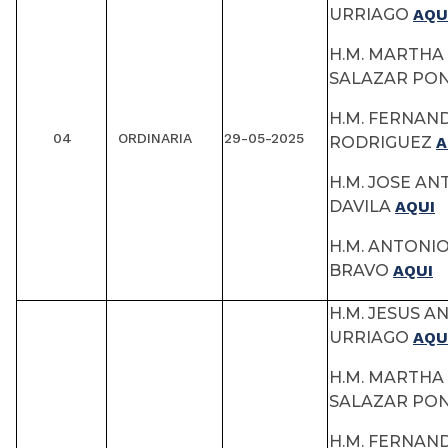
URRIAGO
AQU
H.M. MARTHA 
SALAZAR P
H.M. FERNAN
04
ORDINARIA
29-05-2025
RODRIGUEZ
A
H.M. JOSE A
DAVILA
AQUI
H.M. ANTONI
BRAVO
AQUI
H.M. JESUS A
URRIAGO
AQU
H.M. MARTHA 
SALAZAR P
H.M. FERNAN