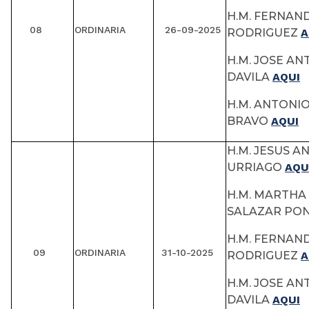
H.M. FERNAN
08
ORDINARIA
26-09-2025
RODRIGUEZ
A
H.M. JOSE A
DAVILA
AQUI
H.M. ANTONI
BRAVO
AQUI
H.M. JESUS A
URRIAGO
AQU
H.M. MARTHA 
SALAZAR P
H.M. FERNAN
09
ORDINARIA
31-10-2025
RODRIGUEZ
A
H.M. JOSE A
DAVILA
AQUI