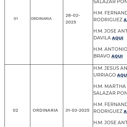
SALAZAR P
H.M. FERNAN
28-02-
01
ORDINARIA
RODRIGUEZ
A
2025
H.M. JOSE A
DAVILA
AQUI
H.M. ANTONI
BRAVO
AQUI
H.M. JESUS A
URRIAGO
AQU
H.M. MARTHA 
SALAZAR P
H.M. FERNAN
02
ORDINARIA
31-03-2025
RODRIGUEZ
A
H.M. JOSE A