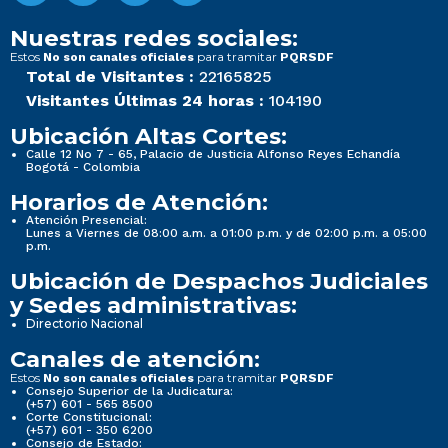
Nuestras redes sociales:
Estos
para tramitar
No son canales oficiales
PQRSDF
Total de Visitantes :
22165825
Visitantes Últimas 24 horas :
104190
Ubicación Altas Cortes:
Calle 12 No 7 - 65, Palacio de Justicia Alfonso Reyes Echandía
Bogotá - Colombia
Horarios de Atención:
Atención Presencial:
Lunes a Viernes de 08:00 a.m. a 01:00 p.m. y de 02:00 p.m. a 05:00
p.m.
Ubicación de Despachos Judiciales
y Sedes administrativas:
Directorio Nacional
Canales de atención:
Estos
para tramitar
No son canales oficiales
PQRSDF
Consejo Superior de la Judicatura:
(+57) 601 - 565 8500
Corte Constitucional:
(+57) 601 - 350 6200
Consejo de Estado: