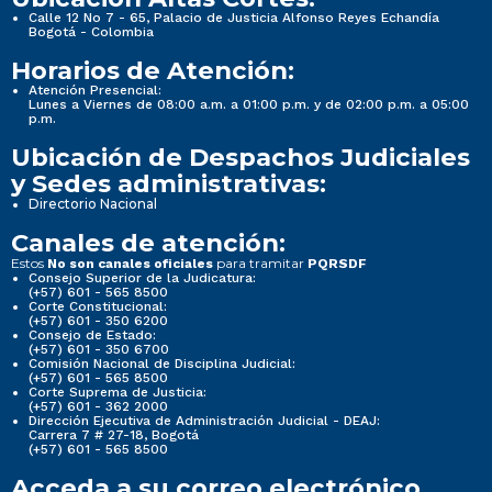
Calle 12 No 7 - 65, Palacio de Justicia Alfonso Reyes Echandía
Bogotá - Colombia
Horarios de Atención:
Atención Presencial:
Lunes a Viernes de 08:00 a.m. a 01:00 p.m. y de 02:00 p.m. a 05:00
p.m.
Ubicación de Despachos Judiciales
y Sedes administrativas:
Directorio Nacional
Canales de atención:
Estos
para tramitar
No son canales oficiales
PQRSDF
Consejo Superior de la Judicatura:
(+57) 601 - 565 8500
Corte Constitucional:
(+57) 601 - 350 6200
Consejo de Estado:
(+57) 601 - 350 6700
Comisión Nacional de Disciplina Judicial:
(+57) 601 - 565 8500
Corte Suprema de Justicia:
(+57) 601 - 362 2000
Dirección Ejecutiva de Administración Judicial - DEAJ:
Carrera 7 # 27-18, Bogotá
(+57) 601 - 565 8500
Acceda a su correo electrónico