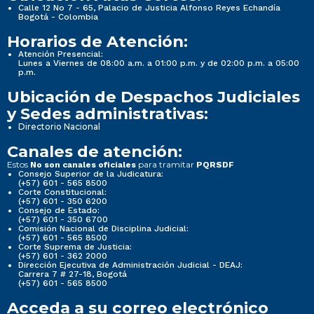
Calle 12 No 7 - 65, Palacio de Justicia Alfonso Reyes Echandía
Bogotá - Colombia
Horarios de Atención:
Atención Presencial:
Lunes a Viernes de 08:00 a.m. a 01:00 p.m. y de 02:00 p.m. a 05:00
p.m.
Ubicación de Despachos Judiciales
y Sedes administrativas:
Directorio Nacional
Canales de atención:
Estos
para tramitar
No son canales oficiales
PQRSDF
Consejo Superior de la Judicatura:
(+57) 601 - 565 8500
Corte Constitucional:
(+57) 601 - 350 6200
Consejo de Estado:
(+57) 601 - 350 6700
Comisión Nacional de Disciplina Judicial:
(+57) 601 - 565 8500
Corte Suprema de Justicia:
(+57) 601 - 362 2000
Dirección Ejecutiva de Administración Judicial - DEAJ:
Carrera 7 # 27-18, Bogotá
(+57) 601 - 565 8500
Acceda a su correo electrónico