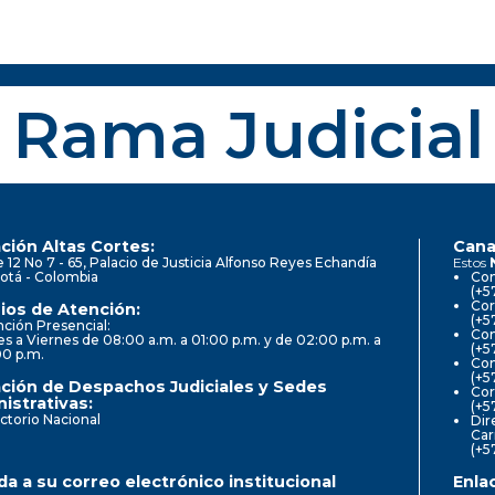
Rama Judicial
ción Altas Cortes:
Cana
e 12 No 7 - 65, Palacio de Justicia Alfonso Reyes Echandía
Estos
otá - Colombia
Con
(+5
Cor
ios de Atención:
(+5
ción Presencial:
Con
s a Viernes de 08:00 a.m. a 01:00 p.m. y de 02:00 p.m. a
(+5
00 p.m.
Com
(+5
ción de Despachos Judiciales y Sedes
Cor
istrativas:
(+5
ctorio Nacional
Dir
Car
(+5
a a su correo electrónico institucional
Enla