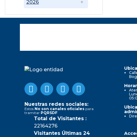
2026
Ubica
Call
Bog
Horar
Aten
Lune
05:
Nuestras redes sociales:
Ubica
Estos
No son canales oficiales
para
admin
tramitar
PQRSDF
Dire
Total de Visitantes :
22164276
Visitantes Últimas 24
Acced