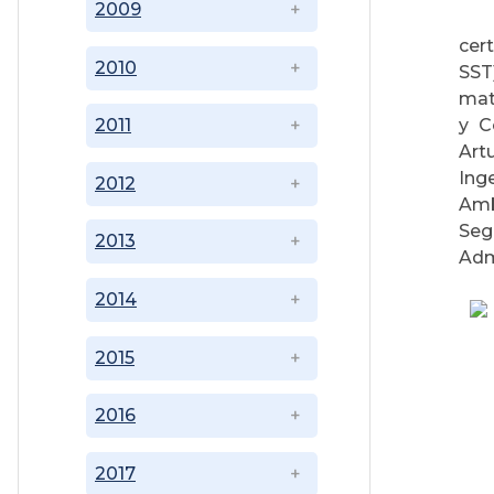
2009
cer
2010
SST
mat
y C
2011
Art
Ing
2012
Amb
Seg
2013
Adm
2014
2015
2016
2017