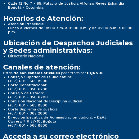
Calle 12 No 7 - 65, Palacio de Justicia Alfonso Reyes Echandía
Bogotá - Colombia
Horarios de Atención:
Atención Presencial:
Lunes a Viernes de 08:00 a.m. a 01:00 p.m. y de 02:00 p.m. a 05:00
p.m.
Ubicación de Despachos Judiciales
y Sedes administrativas:
Directorio Nacional
Canales de atención:
Estos
para tramitar
No son canales oficiales
PQRSDF
Consejo Superior de la Judicatura:
(+57) 601 - 565 8500
Corte Constitucional:
(+57) 601 - 350 6200
Consejo de Estado:
(+57) 601 - 350 6700
Comisión Nacional de Disciplina Judicial:
(+57) 601 - 565 8500
Corte Suprema de Justicia:
(+57) 601 - 362 2000
Dirección Ejecutiva de Administración Judicial - DEAJ:
Carrera 7 # 27-18, Bogotá
(+57) 601 - 565 8500
Acceda a su correo electrónico