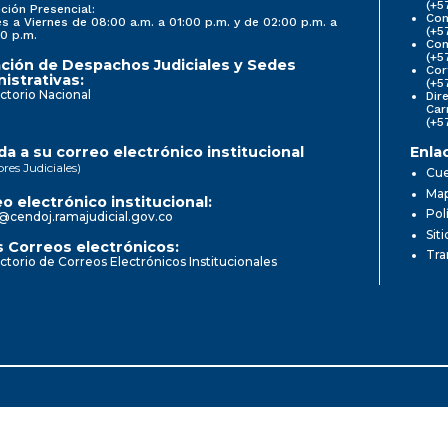
(+5
ción Presencial:
Con
s a Viernes de 08:00 a.m. a 01:00 p.m. y de 02:00 p.m. a
(+5
0 p.m.
Com
(+5
ción de Despachos Judiciales y Sedes
Cor
istrativas:
(+5
ctorio Nacional
Dir
Car
(+5
a a su correo electrónico institucional
Enla
ores Judiciales)
Cue
Map
o electrónico institucional:
Pol
@cendoj.ramajudicial.gov.co
Sit
 Correos electrónicos:
Tra
ctorio de Correos Electrónicos Institucionales