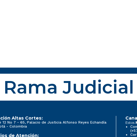
Rama Judicial
ción Altas Cortes:
Cana
e 12 No 7 - 65, Palacio de Justicia Alfonso Reyes Echandía
Estos
otá - Colombia
Con
(+5
Cor
ios de Atención: