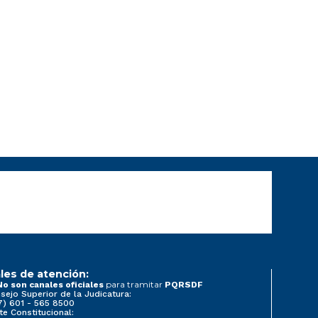
les de atención:
para tramitar
No son canales oficiales
PQRSDF
sejo Superior de la Judicatura:
7) 601 - 565 8500
te Constitucional: