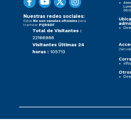
Aten
Lune
05:0
Nuestras redes sociales:
Ubica
Estos
para
No son canales oficiales
admin
tramitar
PQRSDF
Dire
Total de Visitantes :
22166986
Visitantes Últimas 24
Acced
(Servid
horas :
105713
Corre
info
Otros
Dire