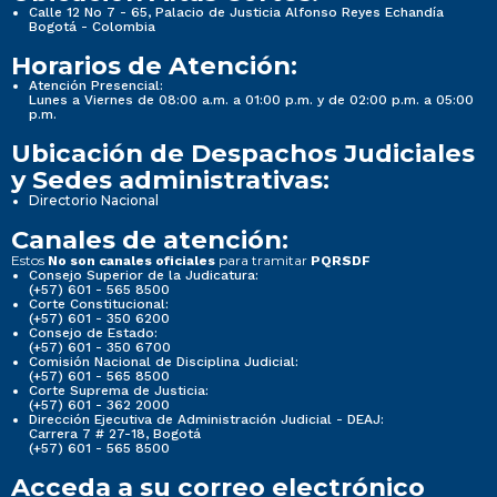
Calle 12 No 7 - 65, Palacio de Justicia Alfonso Reyes Echandía
Bogotá - Colombia
Horarios de Atención:
Atención Presencial:
Lunes a Viernes de 08:00 a.m. a 01:00 p.m. y de 02:00 p.m. a 05:00
p.m.
Ubicación de Despachos Judiciales
y Sedes administrativas:
Directorio Nacional
Canales de atención:
Estos
para tramitar
No son canales oficiales
PQRSDF
Consejo Superior de la Judicatura:
(+57) 601 - 565 8500
Corte Constitucional:
(+57) 601 - 350 6200
Consejo de Estado:
(+57) 601 - 350 6700
Comisión Nacional de Disciplina Judicial:
(+57) 601 - 565 8500
Corte Suprema de Justicia:
(+57) 601 - 362 2000
Dirección Ejecutiva de Administración Judicial - DEAJ:
Carrera 7 # 27-18, Bogotá
(+57) 601 - 565 8500
Acceda a su correo electrónico