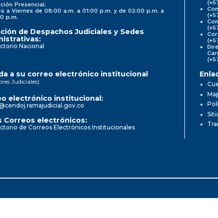
(+5
ción Presencial:
Con
s a Viernes de 08:00 a.m. a 01:00 p.m. y de 02:00 p.m. a
(+5
0 p.m.
Com
(+5
ción de Despachos Judiciales y Sedes
Cor
istrativas:
(+5
ctorio Nacional
Dir
Car
(+5
a a su correo electrónico institucional
Enla
ores Judiciales)
Cue
Map
o electrónico institucional:
Pol
@cendoj.ramajudicial.gov.co
Sit
 Correos electrónicos:
Tra
ctorio de Correos Electrónicos Institucionales