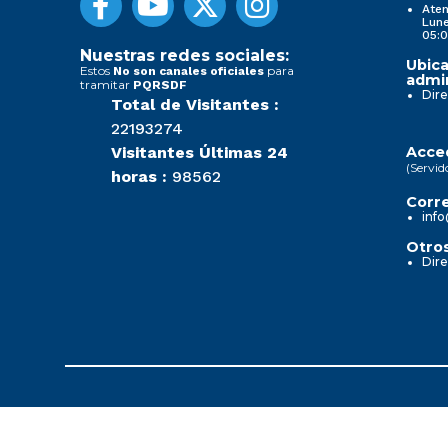
Aten
Lune
05:0
Nuestras redes sociales:
Ubica
Estos
para
No son canales oficiales
admin
tramitar
PQRSDF
Dire
Total de Visitantes :
22193274
Visitantes Últimas 24
Acced
(Servid
horas :
98562
Corre
info
Otros
Dire