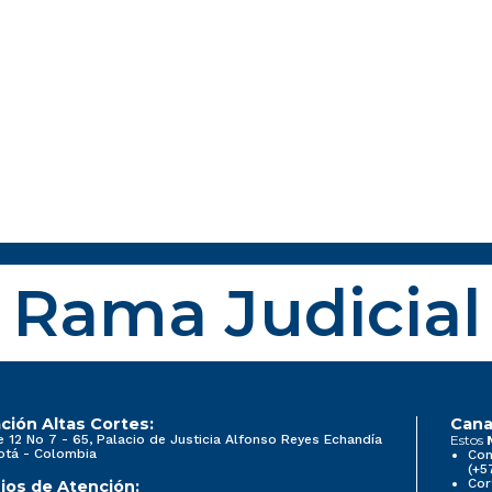
Rama Judicial
ción Altas Cortes:
Cana
e 12 No 7 - 65, Palacio de Justicia Alfonso Reyes Echandía
Estos
otá - Colombia
Con
(+5
Cor
ios de Atención: