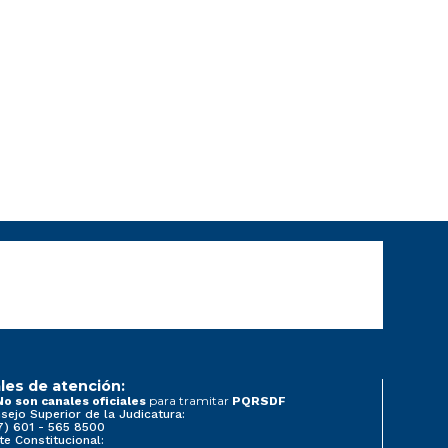
les de atención:
para tramitar
No son canales oficiales
PQRSDF
sejo Superior de la Judicatura:
7) 601 - 565 8500
te Constitucional: