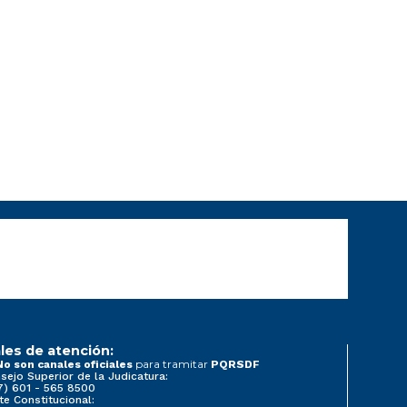
les de atención:
para tramitar
No son canales oficiales
PQRSDF
sejo Superior de la Judicatura:
7) 601 - 565 8500
te Constitucional: