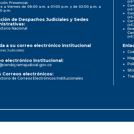
(+5
ción Presencial:
Con
s a Viernes de 08:00 a.m. a 01:00 p.m. y de 02:00 p.m. a
(+5
0 p.m.
Com
(+5
ción de Despachos Judiciales y Sedes
Cor
istrativas:
(+5
ctorio Nacional
Dir
Car
(+5
a a su correo electrónico institucional
Enla
ores Judiciales)
Cue
Map
o electrónico institucional:
Pol
@cendoj.ramajudicial.gov.co
Sit
 Correos electrónicos:
Tra
ctorio de Correos Electrónicos Institucionales