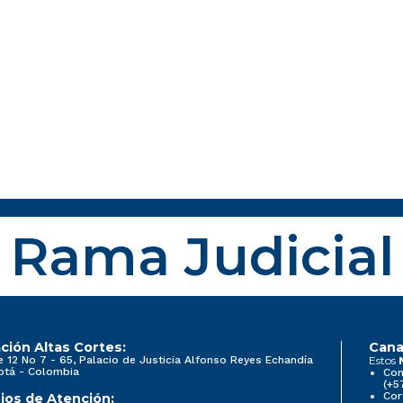
Rama Judicial
ción Altas Cortes:
Cana
e 12 No 7 - 65, Palacio de Justicia Alfonso Reyes Echandía
Estos
otá - Colombia
Con
(+5
Cor
ios de Atención: