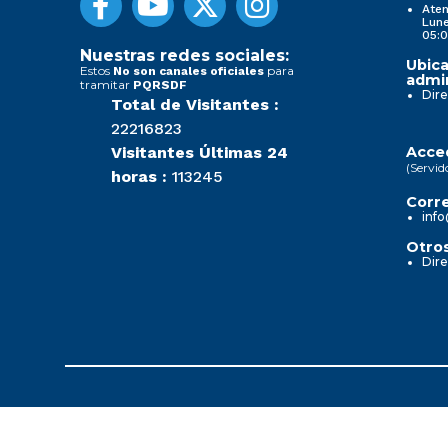
Aten
Lune
05:0
Nuestras redes sociales:
Ubica
Estos
para
No son canales oficiales
admin
tramitar
PQRSDF
Dire
Total de Visitantes :
22216823
Visitantes Últimas 24
Acced
(Servid
horas :
113245
Corre
info
Otros
Dire