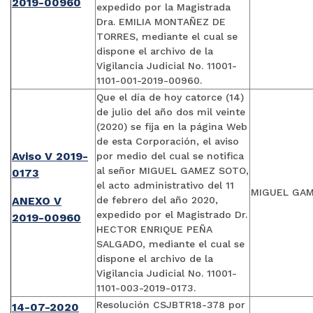
2019-00960
expedido por la Magistrada
Dra. EMILIA MONTAÑEZ DE
TORRES, mediante el cual se
dispone el archivo de la
Vigilancia Judicial No. 11001-
1101-001-2019-00960.
Que el día de hoy catorce (14)
de julio del año dos mil veinte
(2020) se fija en la página Web
de esta Corporación, el aviso
Aviso V 2019-
por medio del cual se notifica
al señor MIGUEL GAMEZ SOTO,
0173
el acto administrativo del 11
MIGUEL GA
ANEXO V
de febrero del año 2020,
expedido por el Magistrado Dr.
2019-00960
HECTOR ENRIQUE PEÑA
SALGADO, mediante el cual se
dispone el archivo de la
Vigilancia Judicial No. 11001-
1101-003-2019-0173.
Resolución CSJBTR18-378 por
14-07-2020