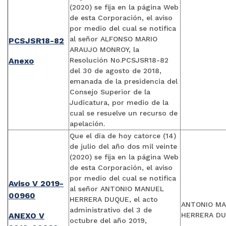
(2020) se fija en la página Web
de esta Corporación, el aviso
por medio del cual se notifica
al señor ALFONSO MARIO
PCSJSR18-82
ARAUJO MONROY, la
Anexo
Resolución No.PCSJSR18-82
del 30 de agosto de 2018,
emanada de la presidencia del
Consejo Superior de la
Judicatura, por medio de la
cual se resuelve un recurso de
apelación.
Que el día de hoy catorce (14)
de julio del año dos mil veinte
(2020) se fija en la página Web
de esta Corporación, el aviso
por medio del cual se notifica
Aviso V 2019-
al señor ANTONIO MANUEL
00960
HERRERA DUQUE, el acto
ANTONIO M
administrativo del 3 de
ANEXO V
HERRERA D
octubre del año 2019,