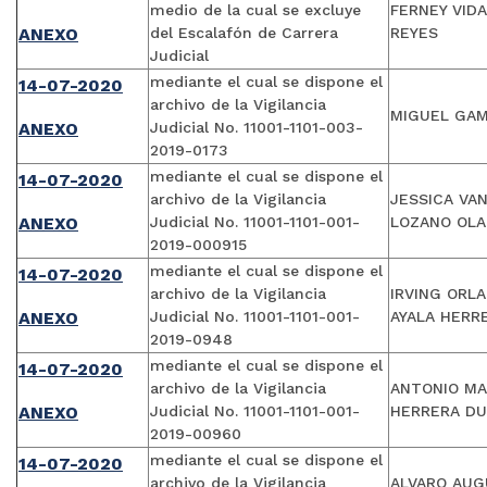
medio de la cual se excluye
FERNEY VID
ANEXO
del Escalafón de Carrera
REYES
Judicial
mediante el cual se dispone el
14-07-2020
archivo de la Vigilancia
MIGUEL GA
ANEXO
Judicial No. 11001-1101-003-
2019-0173
mediante el cual se dispone el
14-07-2020
archivo de la Vigilancia
JESSICA VA
ANEXO
Judicial No. 11001-1101-001-
LOZANO OL
2019-000915
mediante el cual se dispone el
14-07-2020
archivo de la Vigilancia
IRVING ORL
ANEXO
Judicial No. 11001-1101-001-
AYALA HERR
2019-0948
mediante el cual se dispone el
14-07-2020
archivo de la Vigilancia
ANTONIO M
ANEXO
Judicial No. 11001-1101-001-
HERRERA D
2019-00960
mediante el cual se dispone el
14-07-2020
archivo de la Vigilancia
ALVARO AU