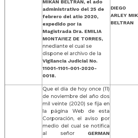
MIKAN BELTRAN,
el ado
DIEGO
administrativo del 25 de
ARLEY
MI
febrero del atio 2020,
BELTRAN
expedido por Ia
Magistrada Dra. EMILIA
MONTAI1EZ DE TORRES,
nnediante el cual se
dispone el archivo de Ia
Vigilancia Judicial No.
11001-1101-001-2020-
0018.
Que el día de hoy once (11)
de noviembre del año dos
mil veinte (2020) se fija en
la página Web de esta
Corporación, el aviso por
medio del cual se notifica
al señor
GERMAN