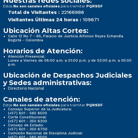
Nuestras redes sociales:
Estos
para tramitar
No son canales oficiales
PQRSDF
Total de Visitantes :
22166986
Visitantes Últimas 24 horas :
109671
Ubicación Altas Cortes:
Calle 12 No 7 - 65, Palacio de Justicia Alfonso Reyes Echandía
Bogotá - Colombia
Horarios de Atención:
Atención Presencial:
Lunes a Viernes de 08:00 a.m. a 01:00 p.m. y de 02:00 p.m. a 05:00
p.m.
Ubicación de Despachos Judiciales
y Sedes administrativas:
Directorio Nacional
Canales de atención:
Estos
para tramitar
No son canales oficiales
PQRSDF
Consejo Superior de la Judicatura:
(+57) 601 - 565 8500
Corte Constitucional:
(+57) 601 - 350 6200
Consejo de Estado:
(+57) 601 - 350 6700
Comisión Nacional de Disciplina Judicial:
(+57) 601 - 565 8500