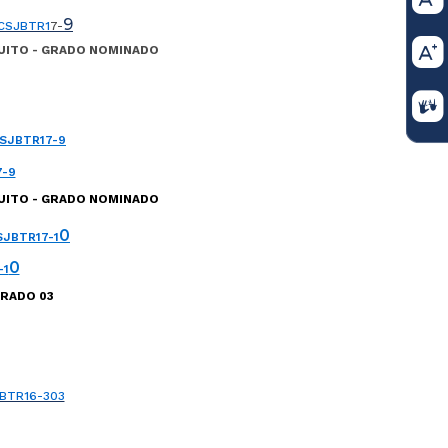
9
CSJBTR1
7-
CUITO - GRADO NOMINADO
SJBTR17-9
7-9
CUITO - GRADO NOMINADO
0
SJBTR17-1
0
-1
GRADO 03
BTR16-303