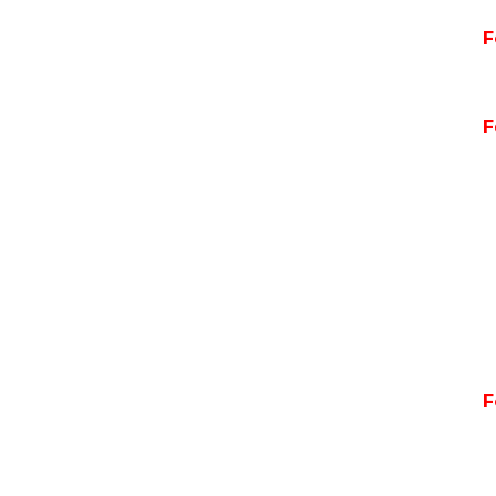
F
F
P
F