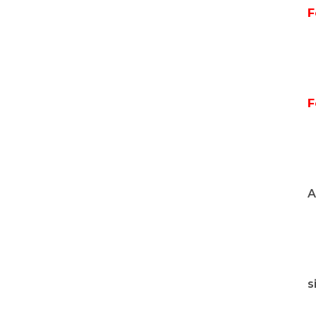
F
F
A
s