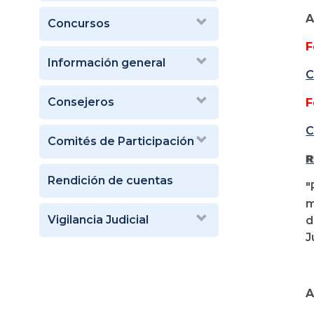
A
Concursos
F
Información general
C
Consejeros
F
C
Comités de Participación
R
Rendición de cuentas
"
m
Vigilancia Judicial
d
J
A