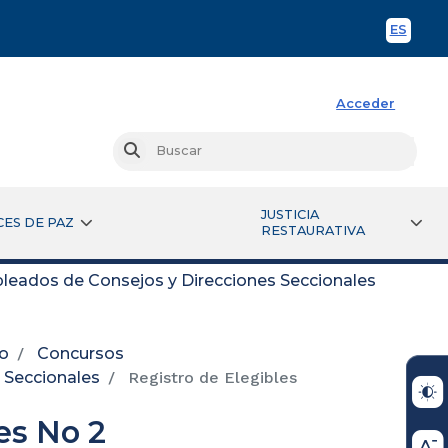
ES
Spani
Acceder
Busc
Buscar
JUSTICIA
CES DE PAZ
RESTAURATIVA
leados de Consejos y Direcciones Seccionales
io
Concursos
 Seccionales
Registro de Elegibles
es No 2