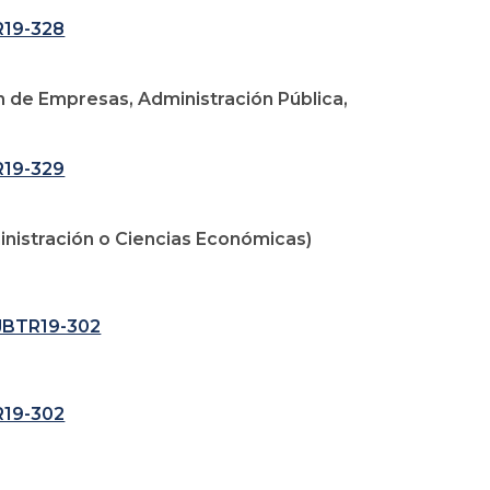
R19-328
ón de Empresas, Administración Pública,
R19-329
ministración o Ciencias Económicas)
SJBTR19-302
R19-302