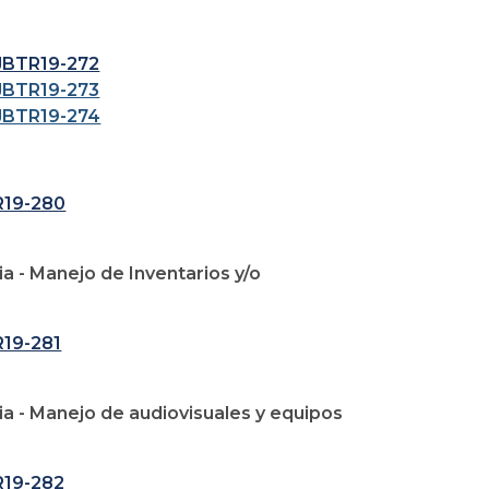
SJBTR19-272
SJBTR19-273
SJBTR19-274
TR19-280
a - Manejo de Inventarios y/o
R19-281
ia - Manejo de audiovisuales y equipos
R19-282