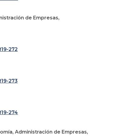
inistración de Empresas,
R19-272
R19-273
R19-274
conomía, Administración de Empresas,