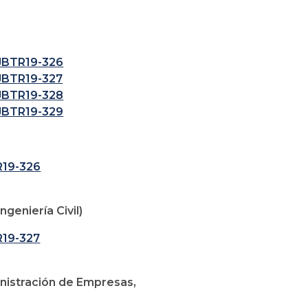
SJBTR19-326
SJBTR19-327
SJBTR19-328
SJBTR19-329
R19-326
ngeniería Civil)
R19-327
inistración de Empresas,