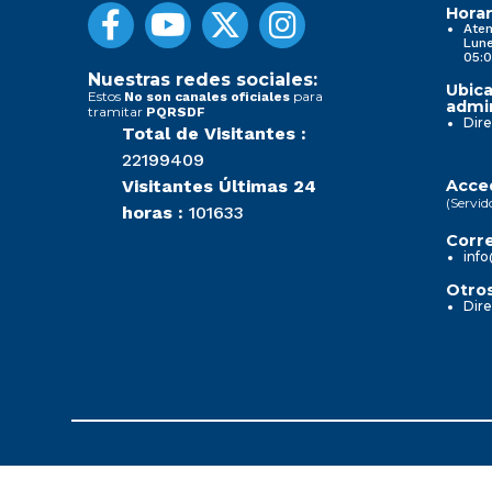
Horar
Aten
Lune
05:0
Nuestras redes sociales:
Ubica
Estos
para
No son canales oficiales
admin
tramitar
PQRSDF
Dire
Total de Visitantes :
22199409
Visitantes Últimas 24
Acced
(Servid
horas :
101633
Corre
info
Otros
Dire