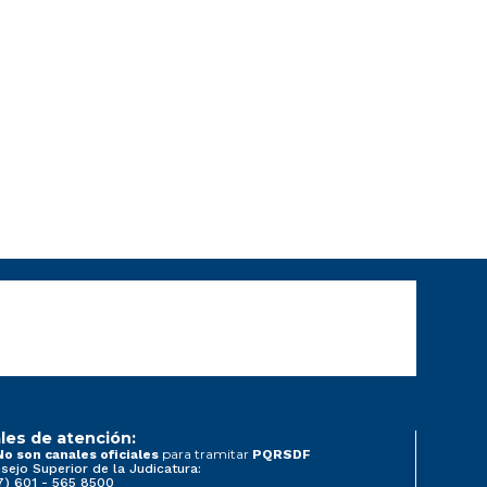
les de atención:
para tramitar
No son canales oficiales
PQRSDF
sejo Superior de la Judicatura:
7) 601 - 565 8500