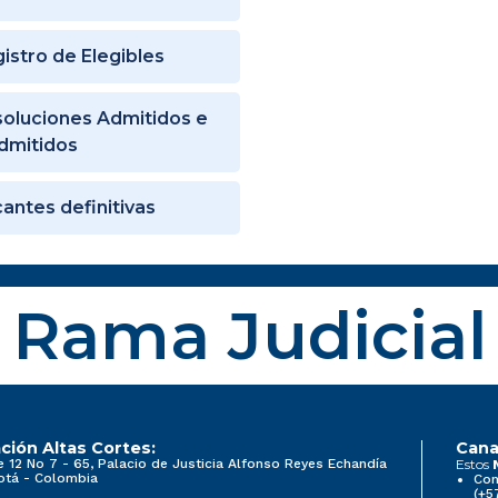
istro de Elegibles
oluciones Admitidos e
dmitidos
antes definitivas
Rama Judicial
ción Altas Cortes:
Cana
e 12 No 7 - 65, Palacio de Justicia Alfonso Reyes Echandía
Estos
otá - Colombia
Con
(+5