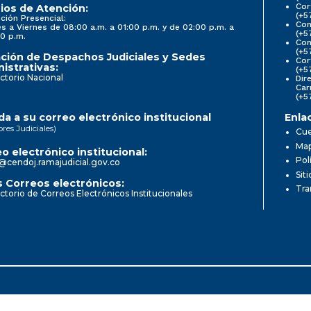
Cor
ios de Atención:
(+5
ción Presencial:
Con
s a Viernes de 08:00 a.m. a 01:00 p.m. y de 02:00 p.m. a
(+5
0 p.m.
Com
(+5
ción de Despachos Judiciales y Sedes
Cor
istrativas:
(+5
ctorio Nacional
Dir
Car
(+5
a a su correo electrónico institucional
Enla
ores Judiciales)
Cue
Map
o electrónico institucional:
Pol
@cendoj.ramajudicial.gov.co
Sit
 Correos electrónicos:
Tra
ctorio de Correos Electrónicos Institucionales