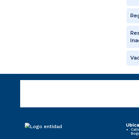
Reg
Res
Ina
Vac
Ubica
Call
Bog