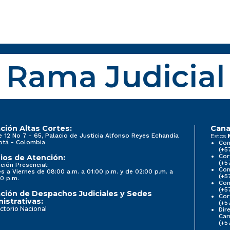
Rama Judicial
ción Altas Cortes:
Cana
e 12 No 7 - 65, Palacio de Justicia Alfonso Reyes Echandía
Estos
otá - Colombia
Con
(+5
Cor
ios de Atención:
(+5
ción Presencial:
Con
s a Viernes de 08:00 a.m. a 01:00 p.m. y de 02:00 p.m. a
(+5
0 p.m.
Com
(+5
ción de Despachos Judiciales y Sedes
Cor
istrativas:
(+5
ctorio Nacional
Dir
Car
(+5