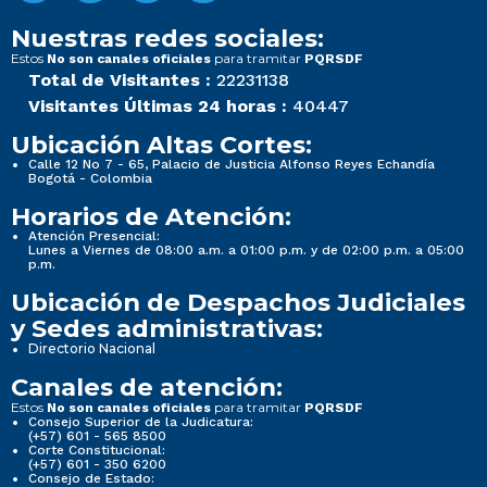
Nuestras redes sociales:
Estos
para tramitar
No son canales oficiales
PQRSDF
Total de Visitantes :
22231138
Visitantes Últimas 24 horas :
40447
Ubicación Altas Cortes:
Calle 12 No 7 - 65, Palacio de Justicia Alfonso Reyes Echandía
Bogotá - Colombia
Horarios de Atención:
Atención Presencial:
Lunes a Viernes de 08:00 a.m. a 01:00 p.m. y de 02:00 p.m. a 05:00
p.m.
Ubicación de Despachos Judiciales
y Sedes administrativas:
Directorio Nacional
Canales de atención:
Estos
para tramitar
No son canales oficiales
PQRSDF
Consejo Superior de la Judicatura:
(+57) 601 - 565 8500
Corte Constitucional:
(+57) 601 - 350 6200
Consejo de Estado: