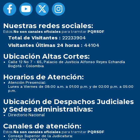
Nuestras redes sociales:
Estos
para tramitar
No son canales oficiales
PQRSDF
Total de Visitantes :
22233904
Visitantes Últimas 24 horas :
44104
Ubicación Altas Cortes:
Calle 12 No 7 - 65, Palacio de Justicia Alfonso Reyes Echandía
Bogotá - Colombia
Horarios de Atención:
Atención Presencial:
Lunes a Viernes de 08:00 a.m. a 01:00 p.m. y de 02:00 p.m. a 05:00
p.m.
Ubicación de Despachos Judiciales
y Sedes administrativas:
Directorio Nacional
Canales de atención:
Estos
para tramitar
No son canales oficiales
PQRSDF
Consejo Superior de la Judicatura:
(+57) 601 - 565 8500