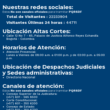
Nuestras redes sociales:
Estos
para tramitar
No son canales oficiales
PQRSDF
Total de Visitantes :
22233904
Visitantes Últimas 24 horas :
44711
Ubicación Altas Cortes:
Calle 12 No 7 - 65, Palacio de Justicia Alfonso Reyes Echandía
Bogotá - Colombia
Horarios de Atención:
Atención Presencial:
Lunes a Viernes de 08:00 a.m. a 01:00 p.m. y de 02:00 p.m. a 05:00
p.m.
Ubicación de Despachos Judiciales
y Sedes administrativas:
Directorio Nacional
Canales de atención:
Estos
para tramitar
No son canales oficiales
PQRSDF
Consejo Superior de la Judicatura:
(+57) 601 - 565 8500
Corte Constitucional:
(+57) 601 - 350 6200
Consejo de Estado:
(+57) 601 - 350 6700