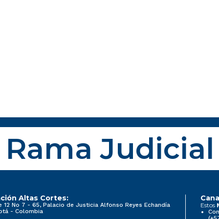
Rama Judicial
ción Altas Cortes:
Cana
e 12 No 7 - 65, Palacio de Justicia Alfonso Reyes Echandía
Estos
otá - Colombia
Con
(+5