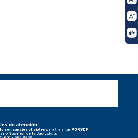
les de atención:
para tramitar
No son canales oficiales
PQRSDF
sejo Superior de la Judicatura:
7) 601 - 565 8500