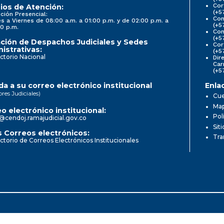
Cor
ios de Atención:
(+5
ción Presencial:
Con
s a Viernes de 08:00 a.m. a 01:00 p.m. y de 02:00 p.m. a
(+5
0 p.m.
Com
(+5
ción de Despachos Judiciales y Sedes
Cor
istrativas:
(+5
ctorio Nacional
Dir
Car
(+5
a a su correo electrónico institucional
Enla
ores Judiciales)
Cue
Map
o electrónico institucional:
Pol
@cendoj.ramajudicial.gov.co
Sit
 Correos electrónicos:
Tra
ctorio de Correos Electrónicos Institucionales