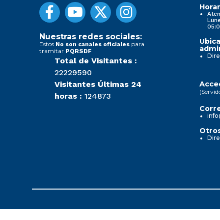
Horar
Aten
Lune
05:0
Nuestras redes sociales:
Ubica
Estos
para
No son canales oficiales
admin
tramitar
PQRSDF
Dire
Total de Visitantes :
22229590
Visitantes Últimas 24
Acced
(Servid
horas :
124873
Corre
info
Otros
Dire