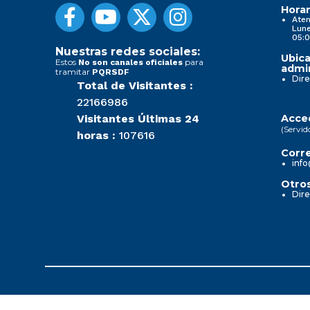
Horar
Aten
Lune
05:0
Nuestras redes sociales:
Ubica
Estos
para
No son canales oficiales
admin
tramitar
PQRSDF
Dire
Total de Visitantes :
22166986
Visitantes Últimas 24
Acced
(Servid
horas :
107616
Corre
info
Otros
Dire