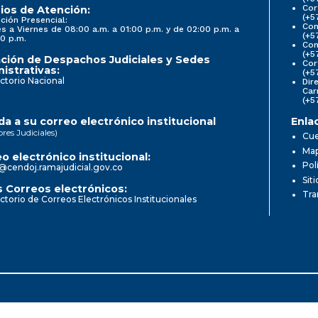
Cor
ios de Atención:
(+5
ción Presencial:
Con
s a Viernes de 08:00 a.m. a 01:00 p.m. y de 02:00 p.m. a
(+5
0 p.m.
Com
(+5
ción de Despachos Judiciales y Sedes
Cor
istrativas:
(+5
ctorio Nacional
Dir
Car
(+5
a a su correo electrónico institucional
Enla
ores Judiciales)
Cue
Map
o electrónico institucional:
Pol
@cendoj.ramajudicial.gov.co
Sit
 Correos electrónicos:
Tra
ctorio de Correos Electrónicos Institucionales