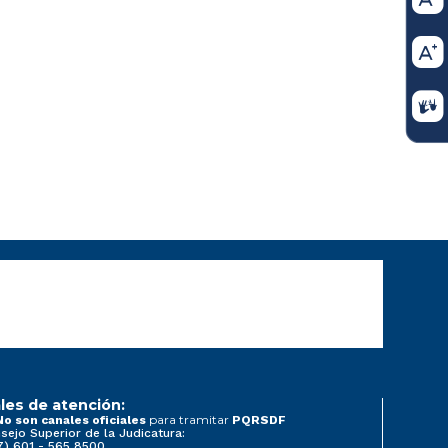
les de atención:
para tramitar
No son canales oficiales
PQRSDF
sejo Superior de la Judicatura:
7) 601 - 565 8500