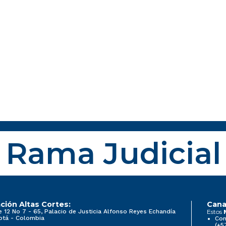
Rama Judicial
ción Altas Cortes:
Cana
e 12 No 7 - 65, Palacio de Justicia Alfonso Reyes Echandía
Estos
otá - Colombia
Con
(+5