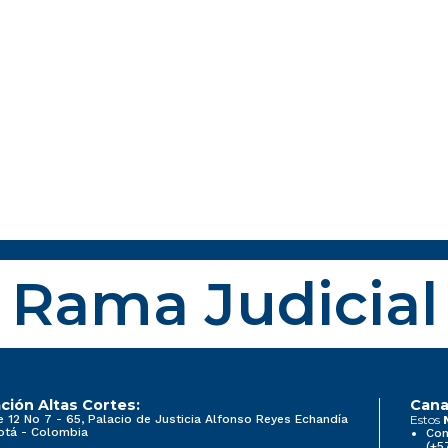
Rama Judicial
ción Altas Cortes:
Cana
e 12 No 7 - 65, Palacio de Justicia Alfonso Reyes Echandía
Estos
otá - Colombia
Con
(+5