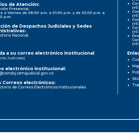
Cor
ios de Atención:
(+5
ción Presencial:
Con
s a Viernes de 08:00 a.m. a 01:00 p.m. y de 02:00 p.m. a
(+5
0 p.m.
Com
(+5
ción de Despachos Judiciales y Sedes
Cor
istrativas:
(+5
ctorio Nacional
Dir
Car
(+5
a a su correo electrónico institucional
Enla
ores Judiciales)
Cue
Map
o electrónico institucional:
Pol
@cendoj.ramajudicial.gov.co
Sit
 Correos electrónicos:
Tra
ctorio de Correos Electrónicos Institucionales