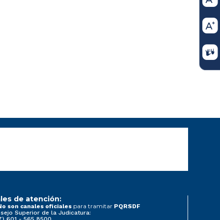
les de atención:
para tramitar
No son canales oficiales
PQRSDF
sejo Superior de la Judicatura:
7) 601 - 565 8500