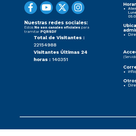
Horar
Aten
Lune
05:0
Nuestras redes sociales:
Ubica
Estos
para
No son canales oficiales
admin
tramitar
PQRSDF
Dire
Total de Visitantes :
22154988
Visitantes Últimas 24
Acced
(Servid
horas :
140351
Corre
info
Otros
Dire