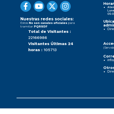
Horar
Aten
Lune
05:0
Nuestras redes sociales:
Ubica
Estos
para
No son canales oficiales
admin
tramitar
PQRSDF
Dire
Total de Visitantes :
22166986
Visitantes Últimas 24
Acced
(Servid
horas :
105713
Corre
info
Otros
Dire