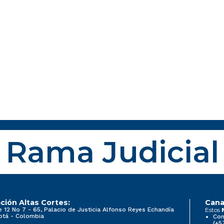
Rama Judicial
ción Altas Cortes:
Cana
e 12 No 7 - 65, Palacio de Justicia Alfonso Reyes Echandía
Estos
otá - Colombia
Con
(+5