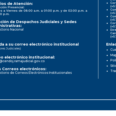
Cor
ios de Atención:
(+5
ción Presencial:
Con
s a Viernes de 08:00 a.m. a 01:00 p.m. y de 02:00 p.m. a
(+5
0 p.m.
Com
(+5
ción de Despachos Judiciales y Sedes
Cor
istrativas:
(+5
ctorio Nacional
Dir
Car
(+5
a a su correo electrónico institucional
Enla
ores Judiciales)
Cue
Map
o electrónico institucional:
Pol
@cendoj.ramajudicial.gov.co
Sit
 Correos electrónicos:
Tra
ctorio de Correos Electrónicos Institucionales