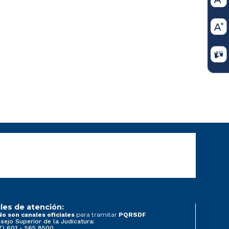
les de atención:
para tramitar
No son canales oficiales
PQRSDF
sejo Superior de la Judicatura:
7) 601 - 565 8500